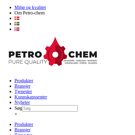
Skip
Miljø og kvalitet
to
Om Petro-chem
content
Produkter
Bransjer
Tjenester
Kunnskapssenter
Nyheter
Søg
×
Produkter
Bransjer