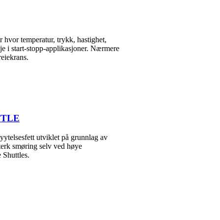
hvor temperatur, trykk, hastighet,
je i start-stopp-applikasjoner. Nærmere
dreiekrans.
TTLE
esfett utviklet på grunnlag av
sterk smøring selv ved høye
 Shuttles.