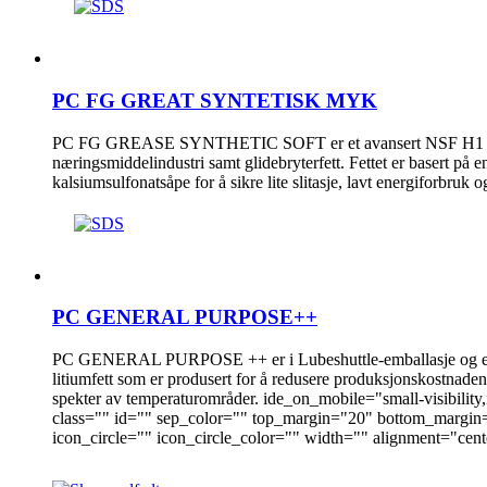
PC FG GREAT SYNTETISK MYK
PC FG GREASE SYNTHETIC SOFT er et avansert NSF H1 matfe
næringsmiddelindustri samt glidebryterfett. Fettet er basert på e
kalsiumsulfonatsåpe for å sikre lite slitasje, lavt energiforbruk o
PC GENERAL PURPOSE++
PC GENERAL PURPOSE ++ er i Lubeshuttle-emballasje og er e
litiumfett som er produsert for å redusere produksjonskostnadene
spekter av temperaturområder. ide_on_mobile="small-visibility,m
class="" id="" sep_color="" top_margin="20" bottom_margin
icon_circle="" icon_circle_color="" width="" alignment="cent