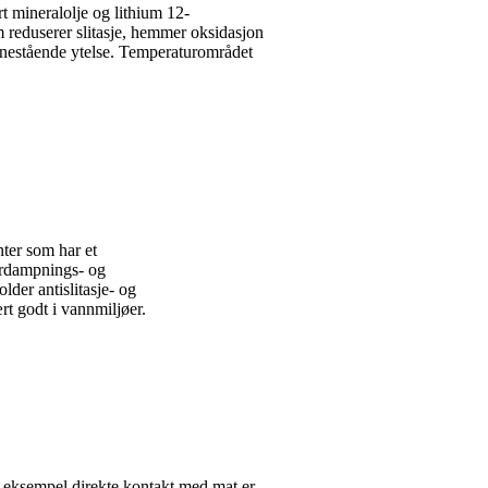
 mineralolje og lithium 12-
m reduserer slitasje, hemmer oksidasjon
e enestående ytelse. Temperaturområdet
ter som har et
ordampnings- og
der antislitasje- og
rt godt i vannmiljøer.
eksempel direkte kontakt med mat er