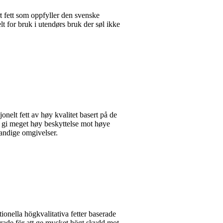
tt som oppfyller den svenske
t for bruk i utendørs bruk der søl ikke
t fett av høy kvalitet basert på de
 gi meget høy beskyttelse mot høye
vandige omgivelser.
la högkvalitativa fetter baserade
rade för att ge mycket högt skydd mot