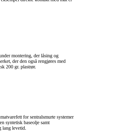
der montering, der låsing og
erket, der den også rengjøres med
sk 200 gr. plastrør.
refett for sentralsmurte systemer
 en syntetisk baseolje samt
g lang levetid.