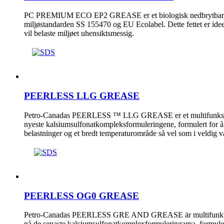
PC PREMIUM ECO EP2 GREASE er et biologisk nedbrytbart fe
miljøstandarden SS 155470 og EU Ecolabel. Dette fettet er ideel
vil belaste miljøet uhensiktsmessig.
PEERLESS LLG GREASE
Petro-Canadas PEERLESS ™ LLG GREASE er et multifunksjonel
nyeste kalsiumsulfonatkompleksformuleringene, formulert for å
belastninger og et bredt temperaturområde så vel som i veldig 
PEERLESS OG0 GREASE
Petro-Canadas PEERLESS GRE AND GREASE är multifunktionel
på de senaste kalciumsulfonatkomplexformuleringarna, formule