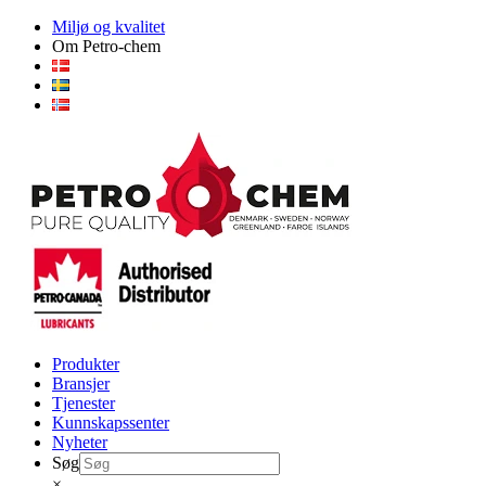
Skip
Miljø og kvalitet
to
Om Petro-chem
content
Produkter
Bransjer
Tjenester
Kunnskapssenter
Nyheter
Søg
×