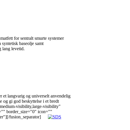
tt for sentralt smurte systemer
n syntetisk baseolje samt
g lang levetid.
t langvarig og universelt anvendelig
 og gi god beskyttelse i et bredt
edium-visibility,large-visibility"
="" border_size="0" icon=""
er"][/fusion_separator]