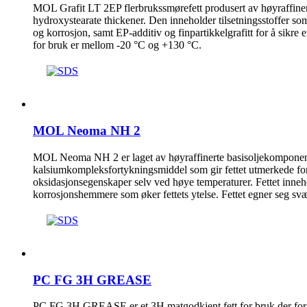
MOL Grafit LT 2EP flerbrukssmørefett produsert av høyraffinert
hydroxystearate thickener. Den inneholder tilsetningsstoffer so
og korrosjon, samt EP-additiv og finpartikkelgrafitt for å sikr
for bruk er mellom -20 °C og +130 °C.
MOL Neoma NH 2
MOL Neoma NH 2 er laget av høyraffinerte basisoljekomponen
kalsiumkompleksfortykningsmiddel som gir fettet utmerkede f
oksidasjonsegenskaper selv ved høye temperaturer. Fettet innehol
korrosjonshemmere som øker fettets ytelse. Fettet egner seg svæ
PC FG 3H GREASE
PC FG 3H GREASE er et 3H matgodkjent fett for bruk der for 