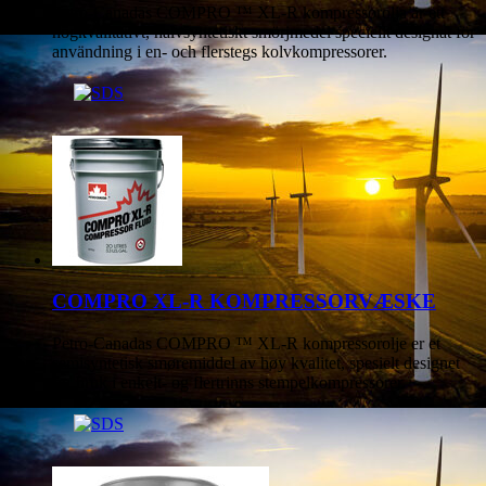
Petro-Canadas COMPRO ™ XL-R kompressorolja är ett
högkvalitativt, halvsyntetiskt smörjmedel speciellt designat för
användning i en- och flerstegs kolvkompressorer.
COMPRO XL-R KOMPRESSORVÆSKE
Petro-Canadas COMPRO ™ XL-R kompressorolje er et
semisyntetisk smøremiddel av høy kvalitet, spesielt designet
for bruk i enkelt- og flertrinns stempelkompressorer.