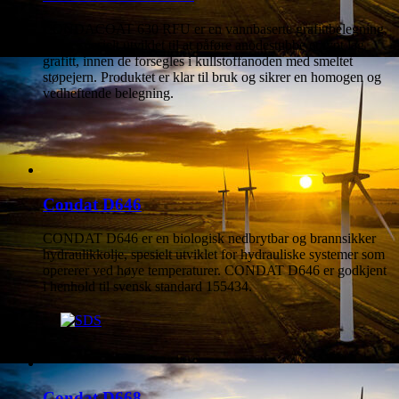
CONDACOAT 630 RFU er en vannbaserte grafittbelegning,
der er spesielt utviklet til at påføre anodestubbe et tynt lag
grafitt, innen de forsegles i kullstoffanoden med smeltet
støpejern. Produktet er klar til bruk og sikrer en homogen og
vedheftende belegning.
Condat D646
CONDAT D646 er en biologisk nedbrytbar og brannsikker
hydraulikkolje, spesielt utviklet for hydrauliske systemer som
opererer ved høye temperaturer. CONDAT D646 er godkjent
i henhold til svensk standard 155434.
Condat D668