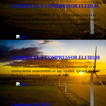
COMPRO XL-S COMPRESSOR FLUID 46
Petro-Canadas COMPRO ™ XL-S kompressorolje er et
semisyntetisk smøremiddel av høy kvalitet, spesielt designet
for bruk i roterende skruekompressor - Rotary Screw
compressor.
COMPRO XL-S COMPRESSOR FLUID100
Petro-Canadas COMPRO ™ XL-S kompressorolje er et
semisyntetisk smøremiddel av høy kvalitet, spesielt designet
for bruk i roterende vingekompressorer.
Condacoat 630 RFU