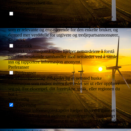
nettleseropplevelsen din.
Markedsføring
Markedsføring
Markedsføringsinformasjonskapsler brukes til å spore
besøkende på tvers av nettsteder. Hensikten er å vise annonser
som er relevante og engasjerende for den enkelte bruker, og
dermed mer verdifulle for utgivere og tredjepartsannonsører.
Statistikk
Statistikk
Statistikkinformasjonskapsler hjelper nettstedeiere å forstå
hvordan besøkende samhandler med nettsteder ved å samle
inn og rapportere informasjon anonymt.
Preferanser
Preferanser
Preferanseinformasjonskapsler lar et nettsted huske
informasjon som endrer måten nettstedet ser ut eller oppfører
seg på. For eksempel. ditt foretrukne språk, eller regionen du
bor i.
Nødvendig
Nødvendig
Nødvendige informasjonskapsler hjelper til med å gjøre et
nettsted brukbart ved å aktivere grunnleggende funksjoner
som sidenavigasjon og tilgang til sikre områder på nettstedet.
Nettstedet kan ikke fungere skikkelig uten disse