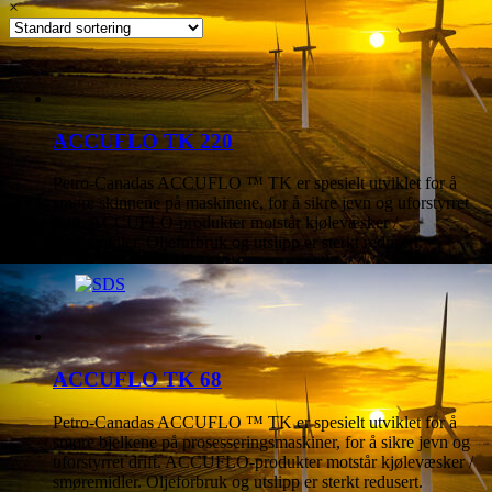
×
ACCUFLO TK 220
Petro-Canadas ACCUFLO ™ TK er spesielt utviklet for å
smøre skinnene på maskinene, for å sikre jevn og uforstyrret
drift. ACCUFLO-produkter motstår kjølevæsker /
smøremidler. Oljeforbruk og utslipp er sterkt redusert.
ACCUFLO TK 68
Petro-Canadas ACCUFLO ™ TK er spesielt utviklet for å
smøre bjelkene på prosesseringsmaskiner, for å sikre jevn og
uforstyrret drift. ACCUFLO-produkter motstår kjølevæsker /
smøremidler. Oljeforbruk og utslipp er sterkt redusert.