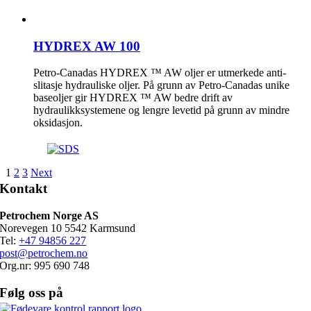
HYDREX AW 100
Petro-Canadas HYDREX ™ AW oljer er utmerkede anti-
slitasje hydrauliske oljer. På grunn av Petro-Canadas unike
baseoljer gir HYDREX ™ AW bedre drift av
hydraulikksystemene og lengre levetid på grunn av mindre
oksidasjon.
1
2
3
Next
Kontakt
Petrochem Norge AS
Norevegen 10 5542 Karmsund
Tel:
+47 94856 227
post@petrochem.no
Org.nr: 995 690 748
Følg oss på