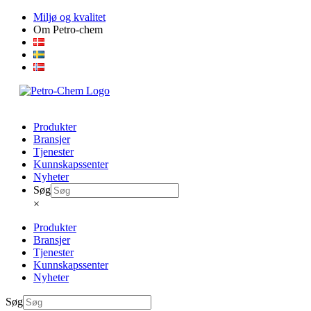
Skip
Miljø og kvalitet
to
Om Petro-chem
content
Produkter
Bransjer
Tjenester
Kunnskapssenter
Nyheter
Søg
×
Produkter
Bransjer
Tjenester
Kunnskapssenter
Nyheter
Søg