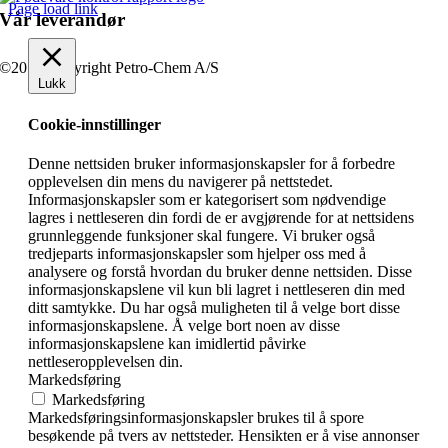
Page load link
Vår leverandør
©2019 Copyright Petro-Chem A/S
Lukk
Cookie-innstillinger
Denne nettsiden bruker informasjonskapsler for å forbedre
opplevelsen din mens du navigerer på nettstedet.
Informasjonskapsler som er kategorisert som nødvendige
lagres i nettleseren din fordi de er avgjørende for at nettsidens
grunnleggende funksjoner skal fungere. Vi bruker også
tredjeparts informasjonskapsler som hjelper oss med å
analysere og forstå hvordan du bruker denne nettsiden. Disse
informasjonskapslene vil kun bli lagret i nettleseren din med
ditt samtykke. Du har også muligheten til å velge bort disse
informasjonskapslene. Å velge bort noen av disse
informasjonskapslene kan imidlertid påvirke
nettleseropplevelsen din.
Markedsføring
Markedsføring
Markedsføringsinformasjonskapsler brukes til å spore
besøkende på tvers av nettsteder. Hensikten er å vise annonser