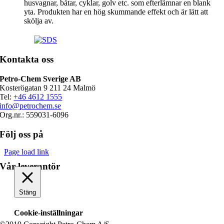
husvagnar, båtar, cyklar, golv etc. som efterlämnar en blank
yta. Produkten har en hög skummande effekt och är lätt att
skölja av.
Kontakta oss
Petro-Chem Sverige AB
Kosterögatan 9 211 24 Malmö
Tel:
+46 4612 1555
info@petrochem.se
Org.nr.: 559031-6096
Följ oss på
Page load link
Vår leverantör
Stäng
Cookie-inställningar