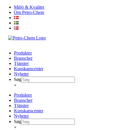
Skip
Miljö & Kvalitet
to
Om Petro-Chem
content
Produkter
Branscher
Tjänster
Kunskapscenter
Nyheter
Søg
×
Produkter
Branscher
Tjänster
Kunskapscenter
Nyheter
Søg
×