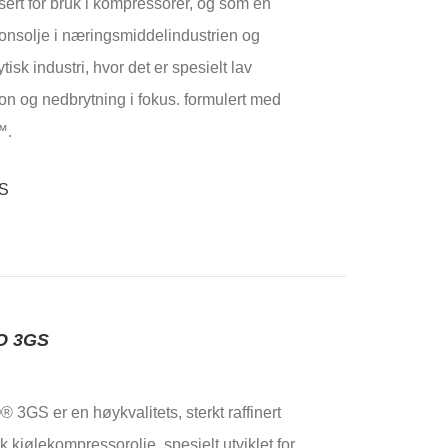
sert for bruk i kompressorer, og som en
jonsolje i næringsmiddelindustrien og
isk industri, hvor det er spesielt lav
on og nedbrytning i fokus. formulert med
™.
O 3GS
3GS er en høykvalitets, sterkt raffinert
k kjølekompressorolje, spesielt utviklet for