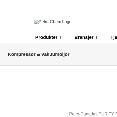
Skip
to
content
Produkter
Bransjer
Tj
Kompressor & vakuumoljor
Petro-Canadas PURITY