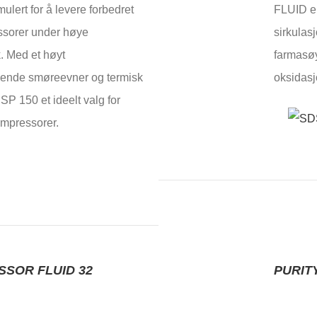
ulert for å levere forbedret
FLUID er
sorer under høye
sirkulas
k. Med et høyt
farmasøyt
agende smøreevner og termisk
oksidasj
SP 150 et ideelt valg for
mpressorer.
SSOR FLUID 32
PURIT