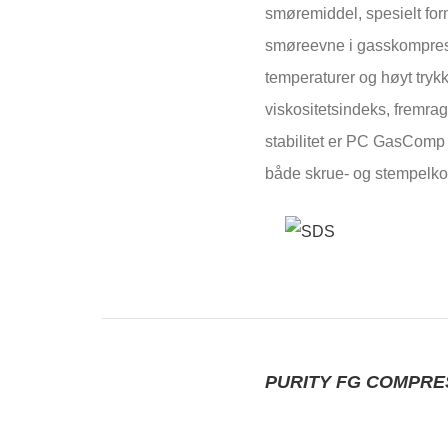
smøremiddel, spesielt form
smøreevne i gasskompres
temperaturer og høyt tryk
viskositetsindeks, fremr
stabilitet er PC GasComp 
både skrue- og stempelko
PURITY FG COMPRE