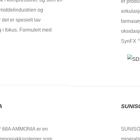
er produ
smiddelindustrien og
sirkulas
 det er spesielt lav
farmasøyt
 i fokus. Formulert med
oksidasj
SynFX 
A
SUNIS
 68A AMMONIA er en
SUNISO® 
 ammoniakksystemer som
minerals