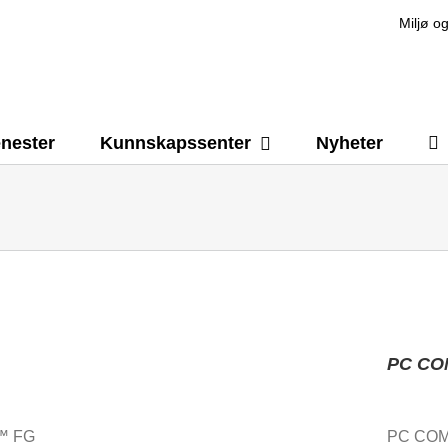
Miljø og
enester
Kunnskapssenter
Nyheter
PC CO
 ™ FG
PC COM