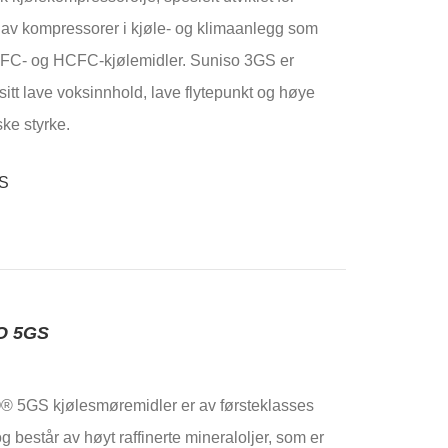
av kompressorer i kjøle- og klimaanlegg som
CFC- og HCFC-kjølemidler. Suniso 3GS er
 sitt lave voksinnhold, lave flytepunkt og høye
ske styrke.
O 5GS
 5GS kjølesmøremidler er av førsteklasses
og består av høyt raffinerte mineraloljer, som er