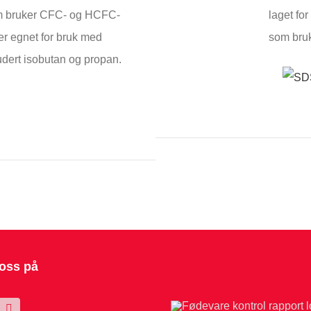
om bruker CFC- og HCFC-
laget fo
er egnet for bruk med
som bru
ludert isobutan og propan.
 oss på