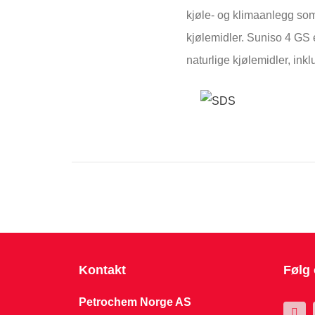
kjøle- og klimaanlegg s
kjølemidler. Suniso 4 GS 
naturlige kjølemidler, ink
Kontakt
Følg
Petrochem Norge AS