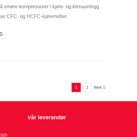
r å smøre kompressorer i kjøle- og klimaanlegg
ker CFC- og HCFC-kjølemidler.
1
2
Next
Vår leverandør