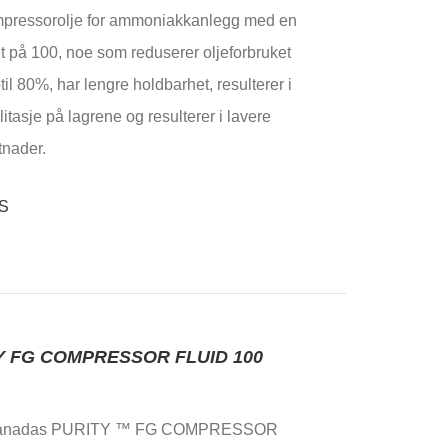
mpressorolje for ammoniakkanlegg med en
et på 100, noe som reduserer oljeforbruket
il 80%, har lengre holdbarhet, resulterer i
litasje på lagrene og resulterer i lavere
tnader.
Y FG COMPRESSOR FLUID 100
Canadas PURITY ™ FG COMPRESSOR