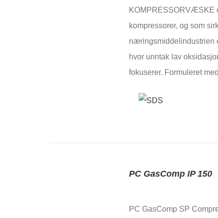
KOMPRESSORVÆSKE er pro
kompressorer, og som sirk
næringsmiddelindustrien o
hvor unntak lav oksidasjo
fokuserer. Formuleret m
PC GasComp IP 150
PC GasComp SP Compresso