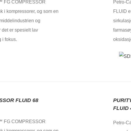
Y ™ FG COMPRESSOR
Petro-
uk i kompressorer, og som en
FLUID er
smiddelindustrien og
sirkulas
 det er spesielt lav
farmasøyt
 i fokus.
oksidasj
SSOR FLUID 68
PURIT
FLUID 
Y ™ FG COMPRESSOR
Petro-
uk i kompressorer, og som en