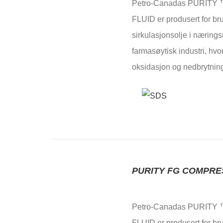
Petro-Canadas PURIT
FLUID er produsert for br
sirkulasjonsolje i næring
farmasøytisk industri, hvor
oksidasjon og nedbrytning
PURITY FG COMPRE
Petro-Canadas PURIT
FLUID er produsert for br