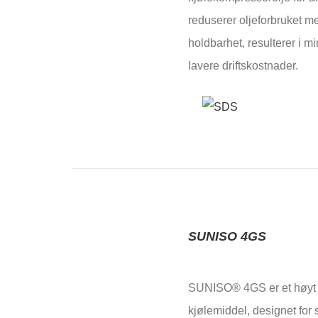
reduserer oljeforbruket m
holdbarhet, resulterer i mi
lavere driftskostnader.
SUNISO 4GS
SUNISO® 4GS er et høyt r
kjølemiddel, designet for