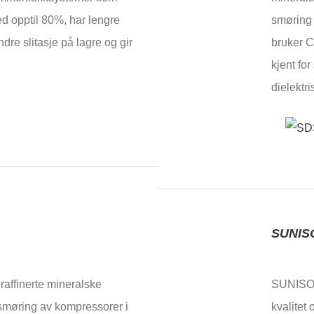
ed opptil 80%, har lengre
smøring 
ndre slitasje på lagre og gir
bruker 
kjent for
dielektri
SUNIS
affinerte mineralske
SUNISO®
 smøring av kompressorer i
kvalitet 