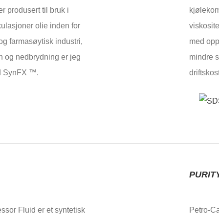
dusert til bruk i
kjøleko
ulasjoner olie inden for
viskosit
g farmasøytisk industri,
med oppt
n og nedbrydning er jeg
mindre s
ed SynFX ™.
driftskos
PURIT
r Fluid er et syntetisk
Petro-