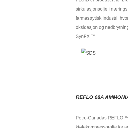
sirkulasjonsolje i næring
farmasøytisk industri, hvor
oksidasjon og nedbrytning
SynFX ™.
REFLO 68A AMMONI
Petro-Canadas REFLO ™
kjølekompressorolje for