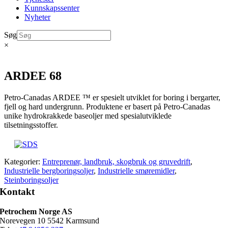
Kunnskapssenter
Nyheter
Søg
×
ARDEE 68
Petro-Canadas ARDEE ™ er spesielt utviklet for boring i bergarter,
fjell og hard undergrunn. Produktene er basert på Petro-Canadas
unike hydrokrakkede baseoljer med spesialutviklede
tilsetningsstoffer.
Kategorier:
Entreprenør, landbruk, skogbruk og gruvedrift
,
Industrielle bergboringsoljer
,
Industrielle smøremidler
,
Steinboringsoljer
Kontakt
Petrochem Norge AS
Norevegen 10 5542 Karmsund