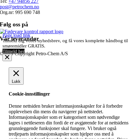
Tel:
+47 94856 227
post@petrochem.no
Org.nr: 995 690 748
Følg oss på
Page load link
Vår leverandør
Tilmeld dig vores nyhedsbrev, og få vores komplette håndbog til
smøremidler GRATIS.
Tilmeld her
©2019 Copyright Petro-Chem A/S
Lukk
Cookie-innstillinger
Denne nettsiden bruker informasjonskapsler for å forbedre
opplevelsen din mens du navigerer på nettstedet.
Informasjonskapsler som er kategorisert som nødvendige
lagres i nettleseren din fordi de er avgjørende for at nettsidens
grunnleggende funksjoner skal fungere. Vi bruker også
tredjeparts informasjonskapsler som hjelper oss med å