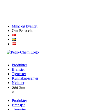
Skip
Miljø og kvalitet
to
Om Petro-chem
content
Produkter
Bransjer
Tjenester
Kunnskapssenter
Nyheter
Søg
×
Produkter
Bransjer
Tjenester