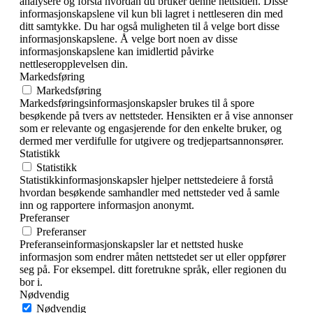
analysere og forstå hvordan du bruker denne nettsiden. Disse
informasjonskapslene vil kun bli lagret i nettleseren din med
ditt samtykke. Du har også muligheten til å velge bort disse
informasjonskapslene. Å velge bort noen av disse
informasjonskapslene kan imidlertid påvirke
nettleseropplevelsen din.
Markedsføring
Markedsføring
Markedsføringsinformasjonskapsler brukes til å spore
besøkende på tvers av nettsteder. Hensikten er å vise annonser
som er relevante og engasjerende for den enkelte bruker, og
dermed mer verdifulle for utgivere og tredjepartsannonsører.
Statistikk
Statistikk
Statistikkinformasjonskapsler hjelper nettstedeiere å forstå
hvordan besøkende samhandler med nettsteder ved å samle
inn og rapportere informasjon anonymt.
Preferanser
Preferanser
Preferanseinformasjonskapsler lar et nettsted huske
informasjon som endrer måten nettstedet ser ut eller oppfører
seg på. For eksempel. ditt foretrukne språk, eller regionen du
bor i.
Nødvendig
Nødvendig