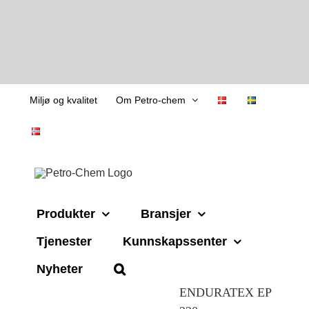
Skip
Miljø og kvalitet
Om Petro-chem
to
content
Produkter
Bransjer
Tjenester
Kunnskapssenter
Nyheter
ENDURATEX EP