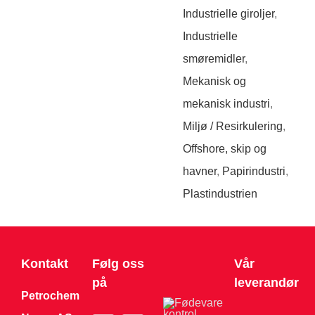
Industrielle giroljer
,
Industrielle
smøremidler
,
Mekanisk og
mekanisk industri
,
Miljø / Resirkulering
,
Offshore, skip og
havner
,
Papirindustri
,
Plastindustrien
Kontakt
Følg oss
Vår
på
leverandør
Petrochem