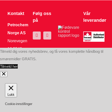
Kontakt
Følg oss
Vår
på
leverandør
Petrochem
Norge AS
Norevegen
10 5542
Tilmeld dig vores nyhedsbrev, og få vores komplette håndbog til
Karmsund
smøremidler GRATIS.
Tel:
+47
Tilmeld her
94856 227
post@petrochem.no
Org.nr: 995
Lukk
690 748
Cookie-innstillinger