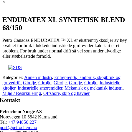
×
ENDURATEX XL SYNTETISK BLEND
68/150
Petro-Canadas ENDURATEX ™ XL er ekstremtrykksoljer av høy
kvalitet for bruk i lukkede industrielle girdrev der kaldstart er et
problem. For bruk under normal drift så vel som under alvorlige
eller støtbelastede forhold.
Kategorier:
Annen industri
,
Entreprenør, landbruk, skogbruk og
gruvedrift
,
Girolje
,
Girolje
,
Girolje
,
Girolje
,
Girolje
,
Industrielle
giroljer
,
Industrielle smøremidler
,
Mekanisk og mekanisk industri
,
Miljø / Resirkulering
,
Offshore, skip og havner
Kontakt
Petrochem Norge AS
Norevegen 10 5542 Karmsund
Tel:
+47 94856 227
post@petrochem.no