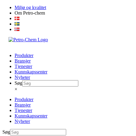
Skip
Miljø og kvalitet
to
Om Petro-chem
content
Produkter
Bransjer
Tjenester
Kunnskapssenter
Nyheter
Søg
×
Produkter
Bransjer
Tjenester
Kunnskapssenter
Nyheter
Søg