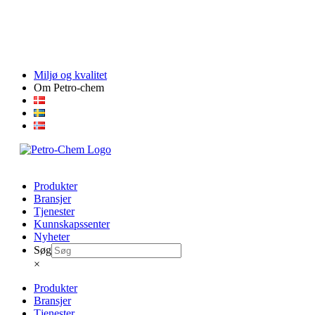
Skip
Miljø og kvalitet
to
Om Petro-chem
content
Produkter
Bransjer
Tjenester
Kunnskapssenter
Nyheter
Søg
×
Produkter
Bransjer
Tjenester