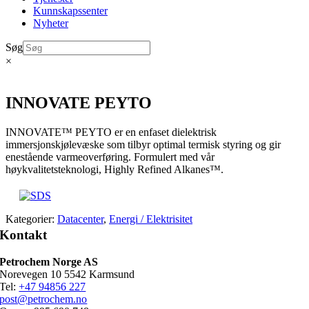
Kunnskapssenter
Nyheter
Søg
×
INNOVATE PEYTO
INNOVATE™ PEYTO er en enfaset dielektrisk
immersjonskjølevæske som tilbyr optimal termisk styring og gir
enestående varmeoverføring. Formulert med vår
høykvalitetsteknologi, Highly Refined Alkanes™.
Kategorier:
Datacenter
,
Energi / Elektrisitet
Kontakt
Petrochem Norge AS
Norevegen 10 5542 Karmsund
Tel:
+47 94856 227
post@petrochem.no