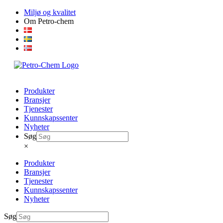
Skip
Miljø og kvalitet
to
Om Petro-chem
content
Produkter
Bransjer
Tjenester
Kunnskapssenter
Nyheter
Søg
×
Produkter
Bransjer
Tjenester
Kunnskapssenter
Nyheter
Søg