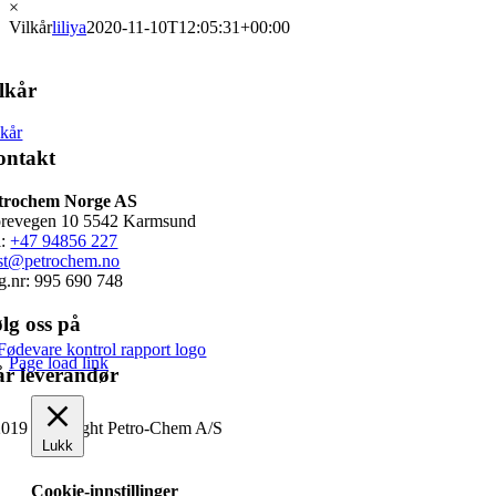
×
Vilkår
liliya
2020-11-10T12:05:31+00:00
lkår
lkår
ontakt
trochem Norge AS
revegen 10 5542 Karmsund
l:
+47 94856 227
st@petrochem.no
g.nr: 995 690 748
lg oss på
Page load link
r leverandør
019 Copyright Petro-Chem A/S
Lukk
Cookie-innstillinger