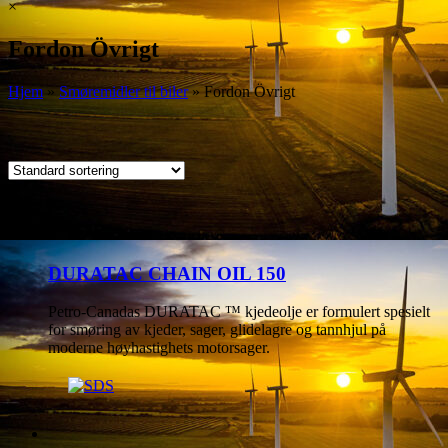
×
Fordon Övrigt
Hjem
»
Smøremidler til biler
»
Fordon Övrigt
DURATAC CHAIN OIL 150
Petro-Canadas DURATAC ™ kjedeolje er formulert spesielt
for smøring av kjeder, sager, glidelagre og tannhjul på
moderne høyhastighets motorsager.