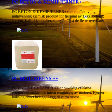
PC BETON & KEMIFJERNER++
PC BETON & KEMIFJERNER++ er et effektivt og
miljøvennlig kjemisk produkt for fjerning av f.eks. betong,
sement, kalk, kjemikalier, slurry, etc. på de fleste overflater
PC MOTORRENS ++
PC ENGINE CLEANER ++ er et veldig effektivt
rengjøringsmiddel for intern rengjøring av motorer. Fjerner
koks og annet belegg. Legg til varm motor.