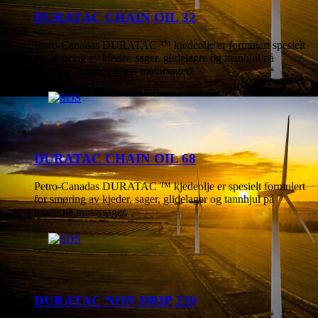
DURATAC CHAIN OIL 32
Petro-Canadas DURATAC ™ kjedeolje er formulert spesielt
for smøring av kjeder, sager, glidelagre og tannhjul på
moderne høyhastighets motorsager.
DURATAC CHAIN OIL 68
Petro-Canadas DURATAC ™ kjedeolje er spesielt formulert
for smøring av kjeder, sager, glidelager og tannhjul på
moderne motorsager.
DURATAC NON DRIP 220