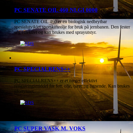
PC SENATE OIL 460 NLGI 0000
PC SENATE OIL 460 er en biologisk nedbrytbar
spesialutviklet sporskifteolje for bruk på jernbanen. Den fester
seg effektivt og kan brukes med sprayutstyr.
PC SPECIALRENS++
PC SPECIALRENS++ er et meget effektivt
rengjøringsmiddel for fett, olje, tjære og lignende. Kan brukes
ufortynnet.
PC SUPER VASK M. VOKS