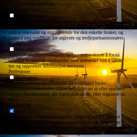
nettleseropplevelsen din.
Markedsføring
Markedsføring
Markedsføringsinformasjonskapsler brukes til å spore
besøkende på tvers av nettsteder. Hensikten er å vise annonser
som er relevante og engasjerende for den enkelte bruker, og
dermed mer verdifulle for utgivere og tredjepartsannonsører.
Statistikk
Statistikk
Statistikkinformasjonskapsler hjelper nettstedeiere å forstå
hvordan besøkende samhandler med nettsteder ved å samle
inn og rapportere informasjon anonymt.
Preferanser
Preferanser
Preferanseinformasjonskapsler lar et nettsted huske
informasjon som endrer måten nettstedet ser ut eller oppfører
seg på. For eksempel. ditt foretrukne språk, eller regionen du
bor i.
Nødvendig
Nødvendig
Nødvendige informasjonskapsler hjelper til med å gjøre et
nettsted brukbart ved å aktivere grunnleggende funksjoner
som sidenavigasjon og tilgang til sikre områder på nettstedet.
Nettstedet kan ikke fungere skikkelig uten disse