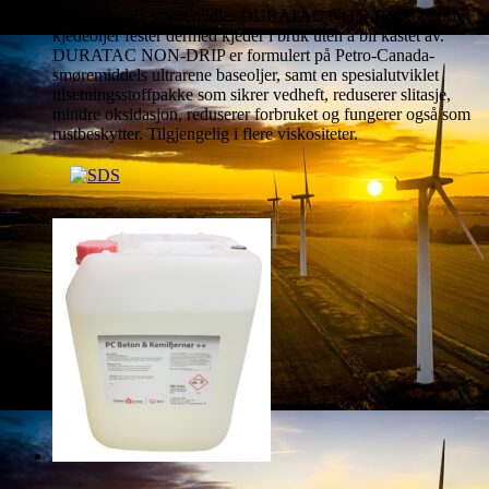
Petro-Canada smøremidler DURATAC NON-DRIP klebrig
kjedeoljer fester dermed kjeder i bruk uten å bli kastet av.
DURATAC NON-DRIP er formulert på Petro-Canada-
smøremiddels ultrarene baseoljer, samt en spesialutviklet
tilsetningsstoffpakke som sikrer vedheft, reduserer slitasje,
mindre oksidasjon, reduserer forbruket og fungerer også som
rustbeskytter. Tilgjengelig i flere viskositeter.