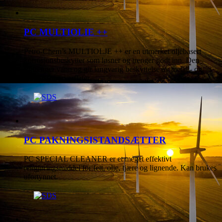
PC MULTIOLIE ++
Petro-Chem’s MULTIOLJE ++ er en utmerket oljebasert
korrosjonsbeskytter som løsner og trenger godt inn. Den
fortrenger vann og gir langvarig beskyttelse av metall- og
aluminiumsoverflater.
PC PAKNINGSISTANDSÆTTER
PC SPECIAL CLEANER er et meget effektivt
rengjøringsmiddel for fett, olje, tjære og lignende. Kan brukes
ufortynnet.