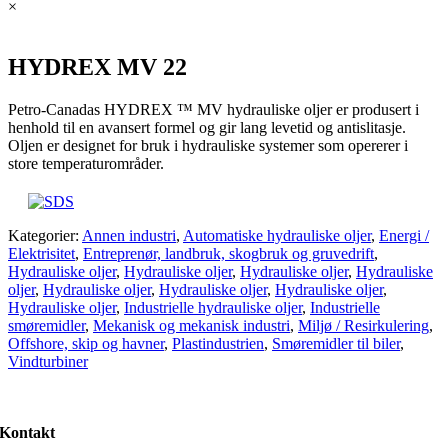
×
HYDREX MV 22
Petro-Canadas HYDREX ™ MV hydrauliske oljer er produsert i
henhold til en avansert formel og gir lang levetid og antislitasje.
Oljen er designet for bruk i hydrauliske systemer som opererer i
store temperaturområder.
Kategorier:
Annen industri
,
Automatiske hydrauliske oljer
,
Energi /
Elektrisitet
,
Entreprenør, landbruk, skogbruk og gruvedrift
,
Hydrauliske oljer
,
Hydrauliske oljer
,
Hydrauliske oljer
,
Hydrauliske
oljer
,
Hydrauliske oljer
,
Hydrauliske oljer
,
Hydrauliske oljer
,
Hydrauliske oljer
,
Industrielle hydrauliske oljer
,
Industrielle
smøremidler
,
Mekanisk og mekanisk industri
,
Miljø / Resirkulering
,
Offshore, skip og havner
,
Plastindustrien
,
Smøremidler til biler
,
Vindturbiner
Kontakt