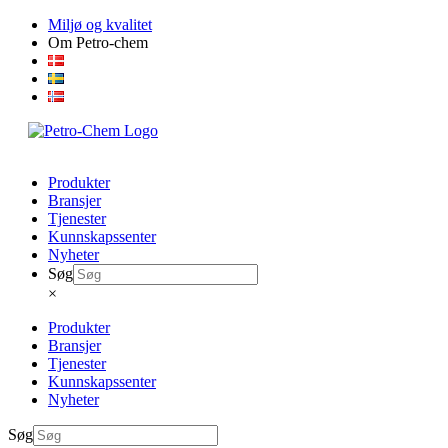
Skip
Miljø og kvalitet
to
Om Petro-chem
content
Produkter
Bransjer
Tjenester
Kunnskapssenter
Nyheter
Søg
×
Produkter
Bransjer
Tjenester
Kunnskapssenter
Nyheter
Søg