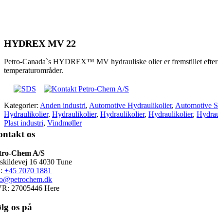
HYDREX MV 22
Petro-Canada`s HYDREX™ MV hydrauliske olier er fremstillet efter en a
temperaturområder.
Kategorier:
Anden industri
,
Automotive Hydraulikolier
,
Automotive S
Hydraulikolier
,
Hydraulikolier
,
Hydraulikolier
,
Hydraulikolier
,
Hydrau
Plast industri
,
Vindmøller
ntakt os
tro-Chem A/S
skildevej 16 4030 Tune
:
+45 7070 1881
fo@petrochem.dk
R: 27005446 Here
lg os på