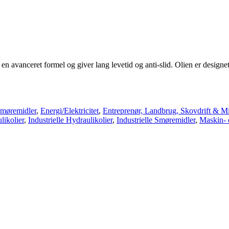
vanceret formel og giver lang levetid og anti-slid. Olien er designet t
møremidler
,
Energi/Elektricitet
,
Entreprenør, Landbrug, Skovdrift & Mi
likolier
,
Industrielle Hydraulikolier
,
Industrielle Smøremidler
,
Maskin- 