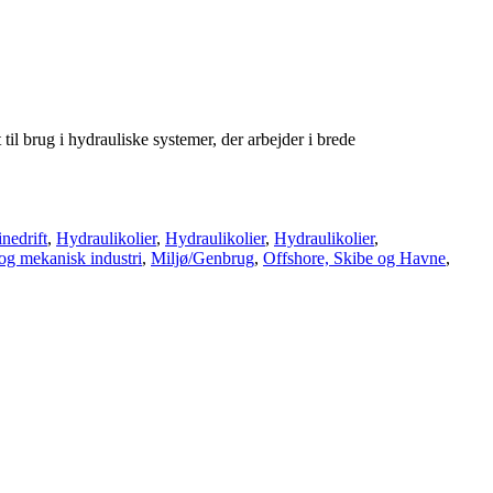
il brug i hydrauliske systemer, der arbejder i brede
nedrift
,
Hydraulikolier
,
Hydraulikolier
,
Hydraulikolier
,
og mekanisk industri
,
Miljø/Genbrug
,
Offshore, Skibe og Havne
,