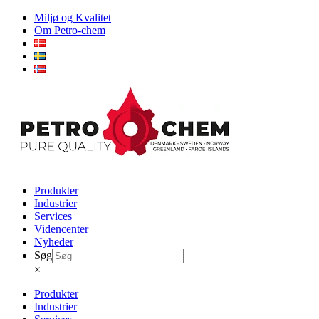
Skip
Miljø og Kvalitet
to
Om Petro-chem
content
Produkter
Industrier
Services
Videncenter
Nyheder
Søg
×
Produkter
Industrier