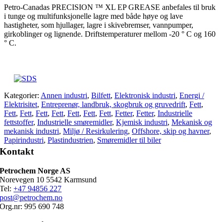
Petro-Canadas PRECISION ™ XL EP GREASE anbefales til bruk
i tunge og multifunksjonelle lagre med både høye og lave
hastigheter, som hjullager, lagre i skivebremser, vannpumper,
girkoblinger og lignende. Driftstemperaturer mellom -20 ° C og 160
° C.
Kategorier:
Annen industri
,
Bilfett
,
Elektronisk industri
,
Energi /
Elektrisitet
,
Entreprenør, landbruk, skogbruk og gruvedrift
,
Fett
,
Fett
,
Fett
,
Fett
,
Fett
,
Fett
,
Fett
,
Fett
,
Fetter
,
Fetter
,
Industrielle
fettstoffer
,
Industrielle smøremidler
,
Kjemisk industri
,
Mekanisk og
mekanisk industri
,
Miljø / Resirkulering
,
Offshore, skip og havner
,
Papirindustri
,
Plastindustrien
,
Smøremidler til biler
Kontakt
Petrochem Norge AS
Norevegen 10 5542 Karmsund
Tel:
+47 94856 227
post@petrochem.no
Org.nr: 995 690 748