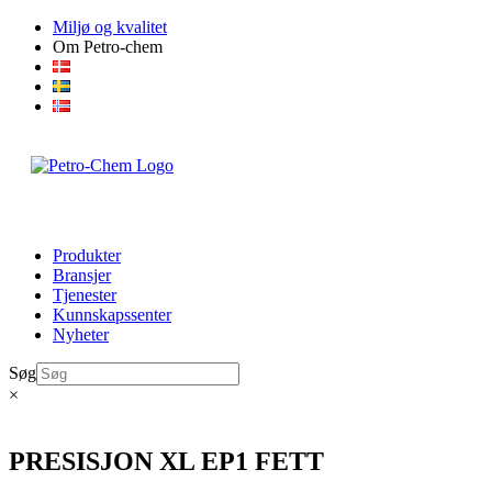
Skip
Miljø og kvalitet
to
Om Petro-chem
content
Produkter
Bransjer
Tjenester
Kunnskapssenter
Nyheter
Søg
×
PRESISJON XL EP1 FETT