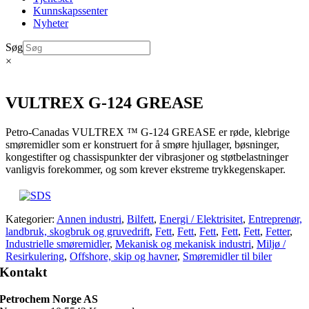
Kunnskapssenter
Nyheter
Søg
×
VULTREX G-124 GREASE
Petro-Canadas VULTREX ™ G-124 GREASE er røde, klebrige
smøremidler som er konstruert for å smøre hjullager, bøsninger,
kongestifter og chassispunkter der vibrasjoner og støtbelastninger
vanligvis forekommer, og som krever ekstreme trykkegenskaper.
Kategorier:
Annen industri
,
Bilfett
,
Energi / Elektrisitet
,
Entreprenør,
landbruk, skogbruk og gruvedrift
,
Fett
,
Fett
,
Fett
,
Fett
,
Fett
,
Fetter
,
Industrielle smøremidler
,
Mekanisk og mekanisk industri
,
Miljø /
Resirkulering
,
Offshore, skip og havner
,
Smøremidler til biler
Kontakt
Petrochem Norge AS