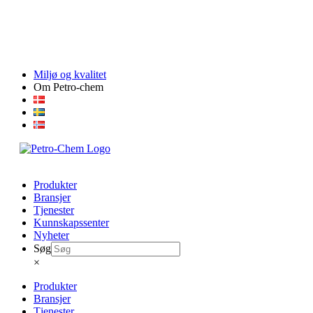
Skip
Miljø og kvalitet
to
Om Petro-chem
content
Produkter
Bransjer
Tjenester
Kunnskapssenter
Nyheter
Søg
×
Produkter
Bransjer
Tjenester