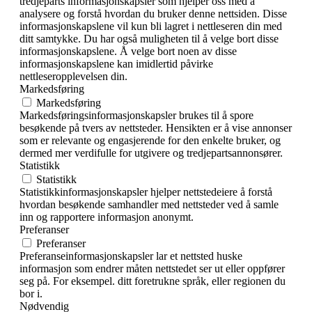
tredjeparts informasjonskapsler som hjelper oss med å
analysere og forstå hvordan du bruker denne nettsiden. Disse
informasjonskapslene vil kun bli lagret i nettleseren din med
ditt samtykke. Du har også muligheten til å velge bort disse
informasjonskapslene. Å velge bort noen av disse
informasjonskapslene kan imidlertid påvirke
nettleseropplevelsen din.
Markedsføring
Markedsføring
Markedsføringsinformasjonskapsler brukes til å spore
besøkende på tvers av nettsteder. Hensikten er å vise annonser
som er relevante og engasjerende for den enkelte bruker, og
dermed mer verdifulle for utgivere og tredjepartsannonsører.
Statistikk
Statistikk
Statistikkinformasjonskapsler hjelper nettstedeiere å forstå
hvordan besøkende samhandler med nettsteder ved å samle
inn og rapportere informasjon anonymt.
Preferanser
Preferanser
Preferanseinformasjonskapsler lar et nettsted huske
informasjon som endrer måten nettstedet ser ut eller oppfører
seg på. For eksempel. ditt foretrukne språk, eller regionen du
bor i.
Nødvendig