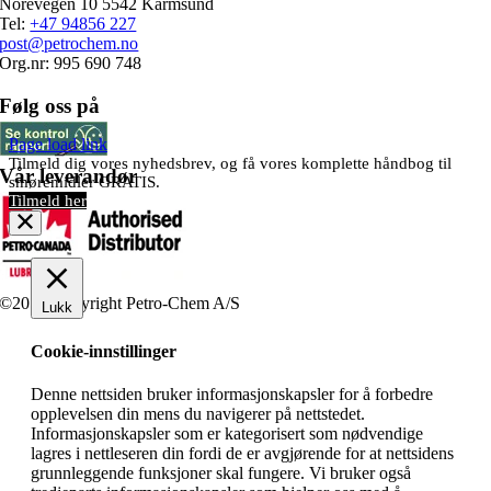
Norevegen 10 5542 Karmsund
Tel:
+47 94856 227
post@petrochem.no
Org.nr: 995 690 748
Følg oss på
Page load link
Tilmeld dig vores nyhedsbrev, og få vores komplette håndbog til
Vår leverandør
smøremidler GRATIS.
Tilmeld her
©2019 Copyright Petro-Chem A/S
Lukk
Cookie-innstillinger
Denne nettsiden bruker informasjonskapsler for å forbedre
opplevelsen din mens du navigerer på nettstedet.
Informasjonskapsler som er kategorisert som nødvendige
lagres i nettleseren din fordi de er avgjørende for at nettsidens
grunnleggende funksjoner skal fungere. Vi bruker også