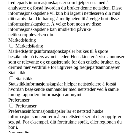
tredjeparts informasjonskapsler som hjelper oss med å
analysere og forstå hvordan du bruker denne nettsiden. Disse
informasjonskapslene vil kun bli lagret i nettleseren din med
ditt samtykke. Du har også muligheten til å velge bort disse
informasjonskapslene. Å velge bort noen av disse
informasjonskapslene kan imidlertid påvirke
nettleseropplevelsen din.
Markedsføring
Markedsføring
Markedsføringsinformasjonskapsler brukes til å spore
besøkende på tvers av nettsteder. Hensikten er å vise annonser
som er relevante og engasjerende for den enkelte bruker, og
dermed mer verdifulle for utgivere og tredjepartsannonsører.
Statistikk
Statistikk
Statistikkinformasjonskapsler hjelper nettstedeiere å forstå
hvordan besøkende samhandler med nettsteder ved å samle
inn og rapportere informasjon anonymt.
Preferanser
Preferanser
Preferanseinformasjonskapsler lar et nettsted huske
informasjon som endrer måten nettstedet ser ut eller oppfører
seg på. For eksempel. ditt foretrukne språk, eller regionen du
bor i.
Nødvendig