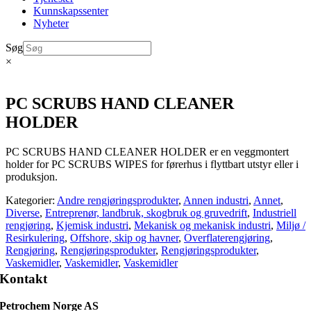
Kunnskapssenter
Nyheter
Søg
×
PC SCRUBS HAND CLEANER
HOLDER
PC SCRUBS HAND CLEANER HOLDER er en veggmontert
holder for PC SCRUBS WIPES for førerhus i flyttbart utstyr eller i
produksjon.
Kategorier:
Andre rengjøringsprodukter
,
Annen industri
,
Annet
,
Diverse
,
Entreprenør, landbruk, skogbruk og gruvedrift
,
Industriell
rengjøring
,
Kjemisk industri
,
Mekanisk og mekanisk industri
,
Miljø /
Resirkulering
,
Offshore, skip og havner
,
Overflaterengjøring
,
Rengjøring
,
Rengjøringsprodukter
,
Rengjøringsprodukter
,
Vaskemidler
,
Vaskemidler
,
Vaskemidler
Kontakt
Petrochem Norge AS