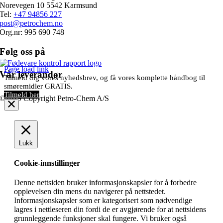
Norevegen 10 5542 Karmsund
Tel:
+47 94856 227
post@petrochem.no
Org.nr: 995 690 748
Følg oss på
Page load link
Vår leverandør
Tilmeld dig vores nyhedsbrev, og få vores komplette håndbog til
smøremidler GRATIS.
Tilmeld her
©2019 Copyright Petro-Chem A/S
Lukk
Cookie-innstillinger
Denne nettsiden bruker informasjonskapsler for å forbedre
opplevelsen din mens du navigerer på nettstedet.
Informasjonskapsler som er kategorisert som nødvendige
lagres i nettleseren din fordi de er avgjørende for at nettsidens
grunnleggende funksjoner skal fungere. Vi bruker også