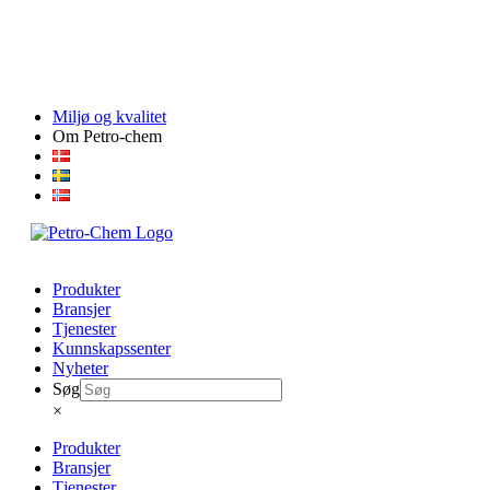
Skip
Miljø og kvalitet
to
Om Petro-chem
content
Produkter
Bransjer
Tjenester
Kunnskapssenter
Nyheter
Søg
×
Produkter
Bransjer
Tjenester