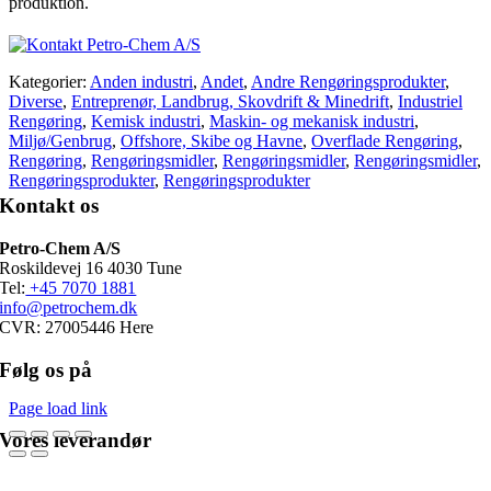
produktion.
Kategorier:
Anden industri
,
Andet
,
Andre Rengøringsprodukter
,
Diverse
,
Entreprenør, Landbrug, Skovdrift & Minedrift
,
Industriel
Rengøring
,
Kemisk industri
,
Maskin- og mekanisk industri
,
Miljø/Genbrug
,
Offshore, Skibe og Havne
,
Overflade Rengøring
,
Rengøring
,
Rengøringsmidler
,
Rengøringsmidler
,
Rengøringsmidler
,
Rengøringsprodukter
,
Rengøringsprodukter
Kontakt os
Petro-Chem A/S
Roskildevej 16 4030 Tune
Tel:
+45 7070 1881
info@petrochem.dk
CVR: 27005446 Here
Følg os på
Page load link
Vores leverandør
Go
to