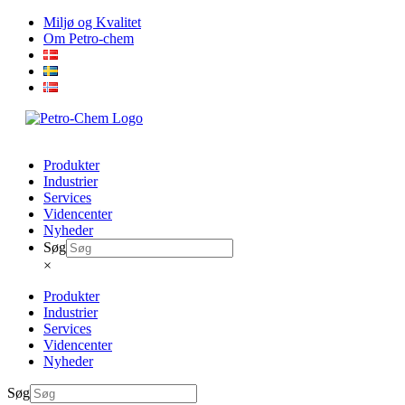
Skip
Miljø og Kvalitet
to
Om Petro-chem
content
Produkter
Industrier
Services
Videncenter
Nyheder
Søg
×
Produkter
Industrier
Services
Videncenter
Nyheder
Søg