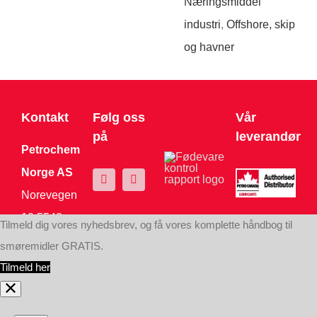
Næringsmiddel
industri
,
Offshore, skip
og havner
Kontakt
Følg oss
Vår
på
leverandør
Petrochem
Norge AS
Norevegen
10 5542
Tilmeld dig vores nyhedsbrev, og få vores komplette håndbog til
Karmsund
smøremidler GRATIS.
Tel:
+47
Tilmeld her
94856 227
post@petrochem.no