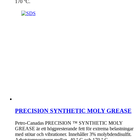
170 °C.
PRECISION SYNTHETIC MOLY GREASE
Petro-Canadas PRECISION ™ SYNTHETIC MOLY
GREASE är ett högpresterande fett för extrema belastningar
med stötar och vibrationer. Innehåller 3% molybdendisulfit.
Arbetstemperaturer mellan -40 ° C och 170 ° C