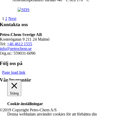
1
2
Next
Kontakta oss
Petro-Chem Sverige AB
Kosterögatan 9 211 24 Malmö
Tel:
+46 4612 1555
info@petrochem.se
Org.nr.: 559031-6096
Följ oss på
Page load link
Vår leverantör
Stäng
Cookie-inställningar
©2019 Copyright Petro-Chem A/S
Denna webbplats använder cookies för att förbättra din