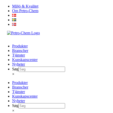
Skip
Miljö & Kvalitet
to
Om Petro-Chem
content
Produkter
Branscher
Tjänster
Kunskapscenter
Nyheter
Søg
×
Produkter
Branscher
Tjänster
Kunskapscenter
Nyheter
Søg
×