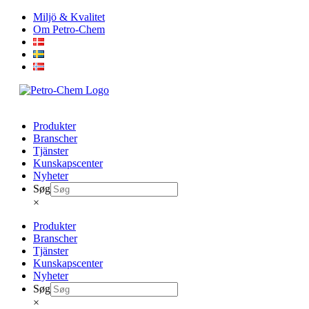
Skip
Miljö & Kvalitet
to
Om Petro-Chem
content
Produkter
Branscher
Tjänster
Kunskapscenter
Nyheter
Søg
×
Produkter
Branscher
Tjänster
Kunskapscenter
Nyheter
Søg
×