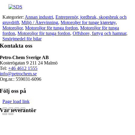
Kategorier:
Annan industri
,
Entreprenör, jordbruk, skogsbruk och
gruvdrift
,
Miljö / Återvinning
,
Motoroljer for tunge kjøretøy
,
Motoroljor
,
Motoroljor för tunga fordon
,
Motoroljor för tunga
fordon
,
Motoroljor för tunga fordon
,
Offshore, fartyg och hamnar
,
Smörjmedel för bilar
Kontakta oss
Petro-Chem Sverige AB
Kosterögatan 9 211 24 Malmö
Tel:
+46 4612 1555
info@petrochem.se
Org.nr.: 559031-6096
Följ oss på
Page load link
Vår leverantör
Go
to
Top