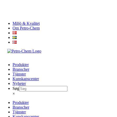
Skip
Miljö & Kvalitet
to
Om Petro-Chem
content
Produkter
Branscher
Tjänster
Kunskapscenter
Nyheter
Søg
×
Produkter
Branscher
Tjänster
Kunskapscenter