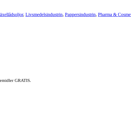
xellådsoljor
,
Livsmedelsindustrin
,
Pappersindustrin
,
Pharma & Cosmet
øremidler GRATIS.