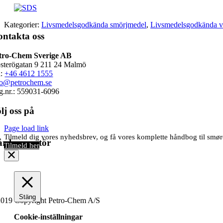
Kategorier:
Livsmedelsgodkända smörjmedel
,
Livsmedelsgodkända vä
ntakta oss
tro-Chem Sverige AB
sterögatan 9 211 24 Malmö
l:
+46 4612 1555
fo@petrochem.se
g.nr.: 559031-6096
lj oss på
Page load link
Tilmeld dig vores nyhedsbrev, og få vores komplette håndbog til sm
r leverantör
Tilmeld her
Stäng
019 Copyright Petro-Chem A/S
Cookie-inställningar