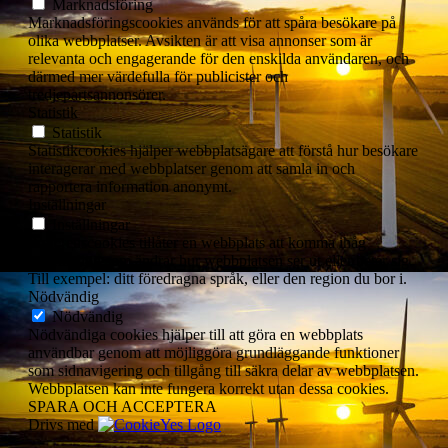
Marknadsföring
Marknadsföringscookies används för att spåra besökare på
olika webbplatser. Avsikten är att visa annonser som är
relevanta och engagerande för den enskilda användaren, och
därmed mer värdefulla för publicister och
tredjepartsannonsörer.
Statistik
Statistik
Statistikcookies hjälper webbplatsägare att förstå hur besökare
interagerar med webbplatser genom att samla in och
rapportera information anonymt.
Inställningar
Inställningar
Preferenscookies tillåter en webbplats att komma ihåg
information som ändrar hur webbplatsen ser ut eller beter sig.
Till exempel: ditt föredragna språk, eller den region du bor i.
Nödvändig
Nödvändig
Nödvändiga cookies hjälper till att göra en webbplats
användbar genom att möjliggöra grundläggande funktioner
som sidnavigering och tillgång till säkra delar av webbplatsen.
Webbplatsen kan inte fungera korrekt utan dessa cookies.
SPARA OCH ACCEPTERA
Drivs med