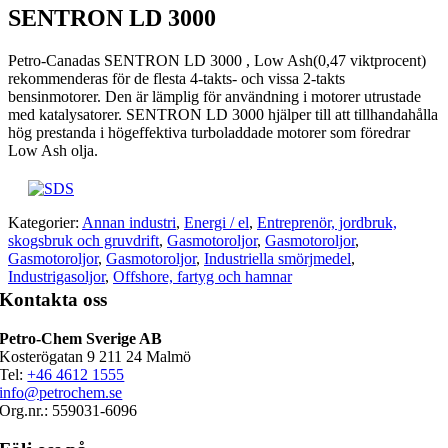
SENTRON LD 3000
Petro-Canadas SENTRON LD 3000 , Low Ash(0,47 viktprocent)
rekommenderas för de flesta 4-takts- och vissa 2-takts
bensinmotorer. Den är lämplig för användning i motorer utrustade
med katalysatorer. SENTRON LD 3000 hjälper till att tillhandahålla
hög prestanda i högeffektiva turboladdade motorer som föredrar
Low Ash olja.
Kategorier:
Annan industri
,
Energi / el
,
Entreprenör, jordbruk,
skogsbruk och gruvdrift
,
Gasmotoroljor
,
Gasmotoroljor
,
Gasmotoroljor
,
Gasmotoroljor
,
Industriella smörjmedel
,
Industrigasoljor
,
Offshore, fartyg och hamnar
Kontakta oss
Petro-Chem Sverige AB
Kosterögatan 9 211 24 Malmö
Tel:
+46 4612 1555
info@petrochem.se
Org.nr.: 559031-6096