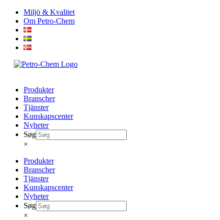
Skip
Miljö & Kvalitet
to
Om Petro-Chem
content
Produkter
Branscher
Tjänster
Kunskapscenter
Nyheter
Søg
×
Produkter
Branscher
Tjänster
Kunskapscenter
Nyheter
Søg
×