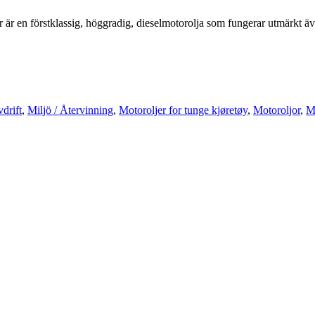
 förstklassig, höggradig, dieselmotorolja som fungerar utmärkt även v
drift
,
Miljö / Återvinning
,
Motoroljer for tunge kjøretøy
,
Motoroljor
,
Mo