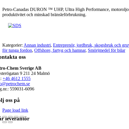
Petro-Canadas DURON ™ UHP, Ultra High Performance, motoroljor är en
produktivitet och minskad bränsleförbrukning.
Kategorier:
Annan industri
,
Entreprenör, jordbruk, skogsbruk och gruv
för tunga fordon
,
Offshore, fartyg och hamnar
,
Smörjmedel för bilar
ntakta oss
tro-Chem Sverige AB
sterögatan 9 211 24 Malmö
l:
+46 4612 1555
fo@petrochem.se
g.nr.: 559031-6096
lj oss på
Page load link
r leverantör
Go