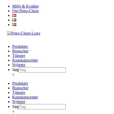
Skip
Miljö & Kvalitet
to
Om Petro-Chem
content
Produkter
Branscher
Tjänster
Kunskapscenter
Nyheter
Søg
×
Produkter
Branscher
Tjänster
Kunskapscenter
Nyheter
Søg
×