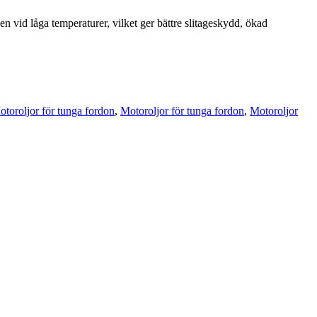
id låga temperaturer, vilket ger bättre slitageskydd, ökad
toroljor för tunga fordon
,
Motoroljor för tunga fordon
,
Motoroljor