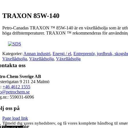
TRAXON 85W-140
Petro-Canadas TRAXON ™ 85W-140 är en växellådsolja som är utformad 
höga driftstemperaturer. TRAXON ™ rekommenderas för användning i m
Kategorier:
Annan industri
,
Energi / el
,
Entreprenör, jordbruk, skogsb
Växellådsolja
,
Växellådsolja
,
Växellådsolja
ntakta oss
tro-Chem Sverige AB
sterögatan 9 211 24 Malmö
l:
+46 4612 1555
fo@petrochem.se
g.nr.: 559031-6096
lj oss på
Page load link
Tilmeld dig vores nyhedsbrev, og få vores komplette håndbog til sm
r leverantör
Tilmeld her