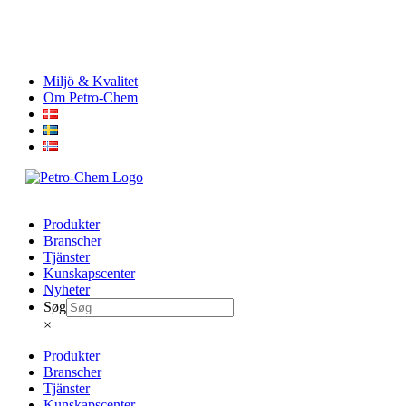
Skip
Miljö & Kvalitet
to
Om Petro-Chem
content
Produkter
Branscher
Tjänster
Kunskapscenter
Nyheter
Søg
×
Produkter
Branscher
Tjänster
Kunskapscenter