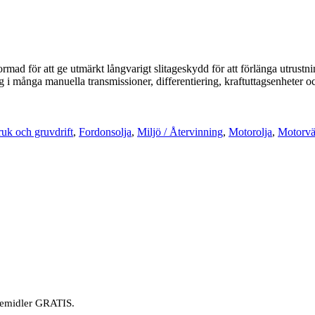
för att ge utmärkt långvarigt slitageskydd för att förlänga utrustnin
ånga manuella transmissioner, differentiering, kraftuttagsenheter oc
ruk och gruvdrift
,
Fordonsolja
,
Miljö / Återvinning
,
Motorolja
,
Motorvä
øremidler GRATIS.