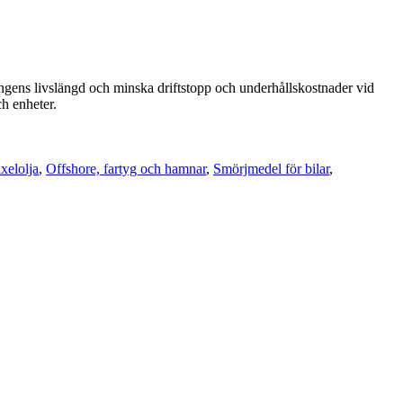
gens livslängd och minska driftstopp och underhållskostnader vid
h enheter.
xelolja
,
Offshore, fartyg och hamnar
,
Smörjmedel för bilar
,