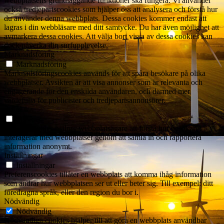
webbplatsens grundläggande funktioner ska fungera. Vi använder
också tredjepartscookies som hjälper oss att analysera och förstå hur
du använder denna webbplats. Dessa cookies kommer endast att
lagras i din webbläsare med ditt samtycke. Du har även möjlighet att
avmarkera dessa cookies. Att välja bort vissa av dessa cookies kan
dock påverka din surfupplevelse.
Marknadsföring
Marknadsföring
Marknadsföringscookies används för att spåra besökare på olika
webbplatser. Avsikten är att visa annonser som är relevanta och
engagerande för den enskilda användaren, och därmed mer
värdefulla för publicister och tredjepartsannonsörer.
Statistik
Statistik
Statistikcookies hjälper webbplatsägare att förstå hur besökare
interagerar med webbplatser genom att samla in och rapportera
information anonymt.
Inställningar
Inställningar
Preferenscookies tillåter en webbplats att komma ihåg information
som ändrar hur webbplatsen ser ut eller beter sig. Till exempel: ditt
föredragna språk, eller den region du bor i.
Nödvändig
Nödvändig
Nödvändiga cookies hjälper till att göra en webbplats användbar