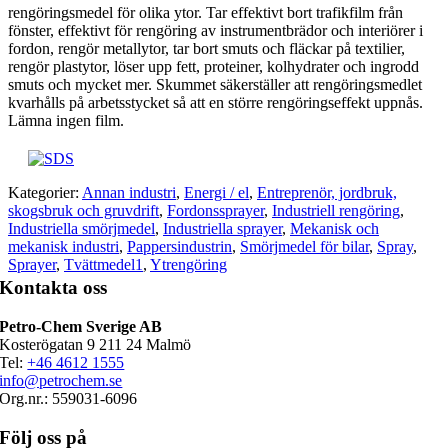
rengöringsmedel för olika ytor. Tar effektivt bort trafikfilm från
fönster, effektivt för rengöring av instrumentbrädor och interiörer i
fordon, rengör metallytor, tar bort smuts och fläckar på textilier,
rengör plastytor, löser upp fett, proteiner, kolhydrater och ingrodd
smuts och mycket mer. Skummet säkerställer att rengöringsmedlet
kvarhålls på arbetsstycket så att en större rengöringseffekt uppnås.
Lämna ingen film.
Kategorier:
Annan industri
,
Energi / el
,
Entreprenör, jordbruk,
skogsbruk och gruvdrift
,
Fordonssprayer
,
Industriell rengöring
,
Industriella smörjmedel
,
Industriella sprayer
,
Mekanisk och
mekanisk industri
,
Pappersindustrin
,
Smörjmedel för bilar
,
Spray
,
Sprayer
,
Tvättmedel1
,
Ytrengöring
Kontakta oss
Petro-Chem Sverige AB
Kosterögatan 9 211 24 Malmö
Tel:
+46 4612 1555
info@petrochem.se
Org.nr.: 559031-6096
Följ oss på