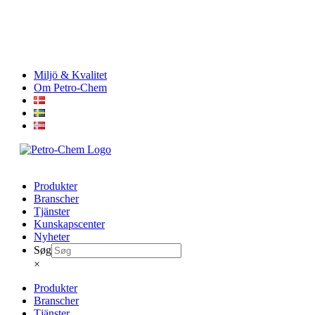
Skip
Miljö & Kvalitet
to
Om Petro-Chem
content
Produkter
Branscher
Tjänster
Kunskapscenter
Nyheter
Søg
×
Produkter
Branscher
Tjänster