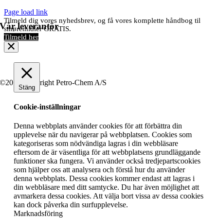
Page load link
Tilmeld dig vores nyhedsbrev, og få vores komplette håndbog til
Vår leverantör
smøremidler GRATIS.
Tilmeld her
©2019 Copyright Petro-Chem A/S
Stäng
Cookie-inställningar
Denna webbplats använder cookies för att förbättra din
upplevelse när du navigerar på webbplatsen. Cookies som
kategoriseras som nödvändiga lagras i din webbläsare
eftersom de är väsentliga för att webbplatsens grundläggande
funktioner ska fungera. Vi använder också tredjepartscookies
som hjälper oss att analysera och förstå hur du använder
denna webbplats. Dessa cookies kommer endast att lagras i
din webbläsare med ditt samtycke. Du har även möjlighet att
avmarkera dessa cookies. Att välja bort vissa av dessa cookies
kan dock påverka din surfupplevelse.
Marknadsföring