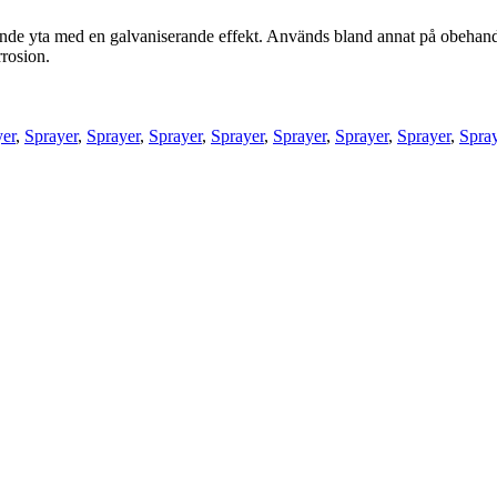
e yta med en galvaniserande effekt. Används bland annat på obehandlat 
rosion.
yer
,
Sprayer
,
Sprayer
,
Sprayer
,
Sprayer
,
Sprayer
,
Sprayer
,
Sprayer
,
Spra