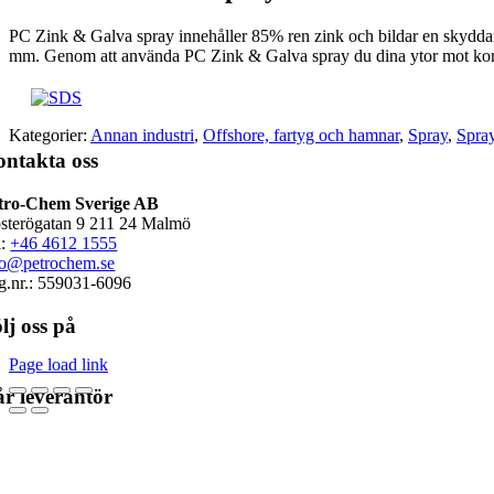
PC Zink & Galva spray innehåller 85% ren zink och bildar en skyddand
mm. Genom att använda PC Zink & Galva spray du dina ytor mot kor
Kategorier:
Annan industri
,
Offshore, fartyg och hamnar
,
Spray
,
Spra
ntakta oss
tro-Chem Sverige AB
sterögatan 9 211 24 Malmö
l:
+46 4612 1555
fo@petrochem.se
g.nr.: 559031-6096
lj oss på
Page load link
r leverantör
Go
to
Top