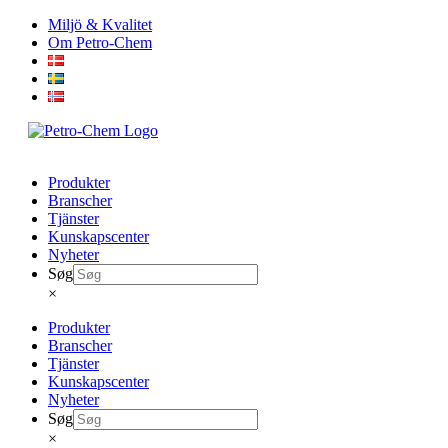
Skip
Miljö & Kvalitet
to
Om Petro-Chem
content
Produkter
Branscher
Tjänster
Kunskapscenter
Nyheter
Søg
×
Produkter
Branscher
Tjänster
Kunskapscenter
Nyheter
Søg
×