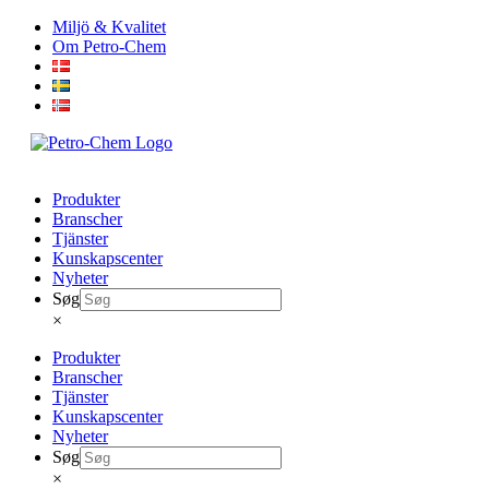
Skip
Miljö & Kvalitet
to
Om Petro-Chem
content
Produkter
Branscher
Tjänster
Kunskapscenter
Nyheter
Søg
×
Produkter
Branscher
Tjänster
Kunskapscenter
Nyheter
Søg
×