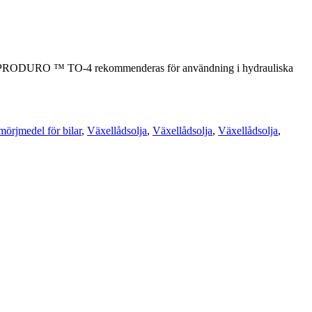
n. PRODURO ™ TO-4 rekommenderas för användning i hydrauliska
mörjmedel för bilar
,
Växellådsolja
,
Växellådsolja
,
Växellådsolja
,