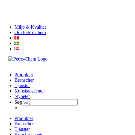
Skip
Miljö & Kvalitet
to
Om Petro-Chem
content
Produkter
Branscher
Tjänster
Kunskapscenter
Nyheter
Søg
×
Produkter
Branscher
Tjänster
Kunskapscenter