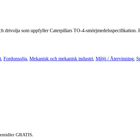
drivolja som uppfyller Caterpillars TO-4-smörjmedelsspecifikatio
t
,
Fordonsolja
,
Mekanisk och mekanisk industri
,
Miljö / Återvinning
,
S
øremidler GRATIS.