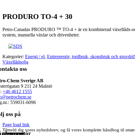
PRODURO TO-4 + 30
Petro-Canadas PRODURO ™ TO-4 + är en kombinerad växellåds-och 
system, manuella växlar och drivenheter.
Kategorier:
Energi / el
,
Entreprenör, jordbruk, skogsbruk och gruvdrif
Växellådsolja
ntakta oss
tro-Chem Sverige AB
sterögatan 9 211 24 Malmö
l:
+46 4612 1555
fo@petrochem.se
g.nr.: 559031-6096
lj oss på
Page load link
Tilmeld dig vores nyhedsbrev, og få vores komplette håndbog til sm
r leverantör
Tilmeld her