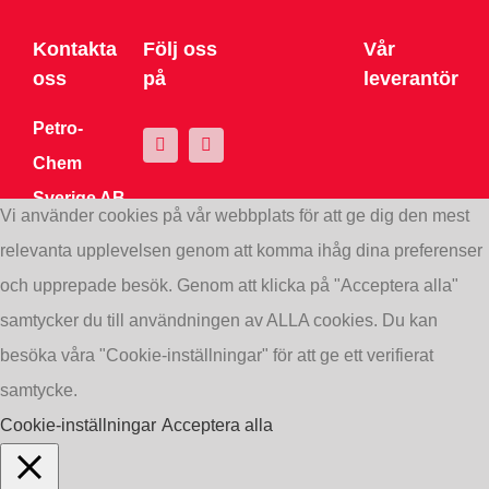
Kontakta
Följ oss
Vår
oss
på
leverantör
Petro-
Chem
Sverige AB
Vi använder cookies på vår webbplats för att ge dig den mest
Kosterögatan
relevanta upplevelsen genom att komma ihåg dina preferenser
9 211 24
och upprepade besök. Genom att klicka på "Acceptera alla"
Malmö
samtycker du till användningen av ALLA cookies. Du kan
Tel:
+46
besöka våra "Cookie-inställningar" för att ge ett verifierat
4612 1555
samtycke.
info@petrochem.se
Cookie-inställningar
Acceptera alla
Org.nr.:
559031-