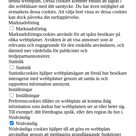
denna webbplats. Dessa cookies kommer endast att lagras i
din webbläsare med ditt samtycke. Du har även möjlighet att
avmarkera dessa cookies. Att välja bort vissa av dessa cookies
kan dock påverka din surfupplevelse.
Marknadsföring
Marknadsföring
Marknadsföringscookies används för att spåra besökare på
olika webbplatser. Avsikten är att visa annonser som är
relevanta och engagerande för den enskilda användaren, och
därmed mer värdefulla för publicister och
tredjepartsannonsörer.
Statistik
Statistik
Statistikcookies hjälper webbplatsägare att förstå hur besökare
interagerar med webbplatser genom att samla in och
rapportera information anonymt.
Inställningar
Inställningar
Preferenscookies tillåter en webbplats att komma ihåg
information som ändrar hur webbplatsen ser ut eller beter sig.
Till exempel: ditt föredragna språk, eller den region du bor i.
Nödvändig
Nödvändig
Nödvändiga cookies hjälper till att göra en webbplats
användbar genom att möjliggöra grundläggande funktioner