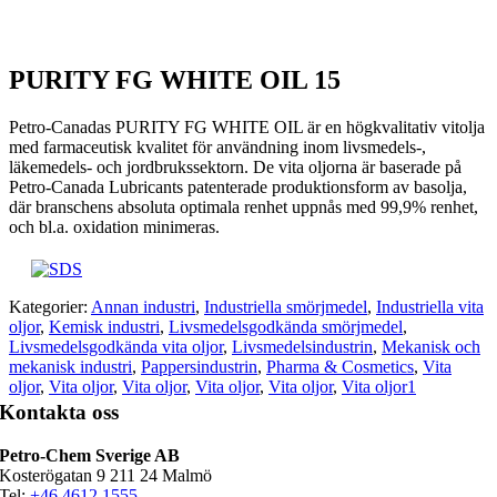
PURITY FG WHITE OIL 15
Petro-Canadas PURITY FG WHITE OIL är en högkvalitativ vitolja
med farmaceutisk kvalitet för användning inom livsmedels-,
läkemedels- och jordbrukssektorn. De vita oljorna är baserade på
Petro-Canada Lubricants patenterade produktionsform av basolja,
där branschens absoluta optimala renhet uppnås med 99,9% renhet,
och bl.a. oxidation minimeras.
Kategorier:
Annan industri
,
Industriella smörjmedel
,
Industriella vita
oljor
,
Kemisk industri
,
Livsmedelsgodkända smörjmedel
,
Livsmedelsgodkända vita oljor
,
Livsmedelsindustrin
,
Mekanisk och
mekanisk industri
,
Pappersindustrin
,
Pharma & Cosmetics
,
Vita
oljor
,
Vita oljor
,
Vita oljor
,
Vita oljor
,
Vita oljor
,
Vita oljor1
Kontakta oss
Petro-Chem Sverige AB
Kosterögatan 9 211 24 Malmö
Tel:
+46 4612 1555