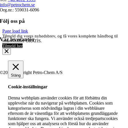
info@petrochem.se
Org.nr.: 559031-6096
Följ oss på
Page load link
Tilmeld dig vores nyhedsbrev, og få vores komplette håndbog til
Vår leverantör
smøremidler GRATIS.
Tilmeld her
©2019 Copyright Petro-Chem A/S
Stäng
Cookie-inställningar
Denna webbplats använder cookies för att förbättra din
upplevelse när du navigerar på webbplatsen. Cookies som
kategoriseras som nödvändiga lagras i din webbläsare
eftersom de är väsentliga för att webbplatsens grundläggande
funktioner ska fungera. Vi använder också tredjepartscookies
som hjälper oss att analysera och förstå hur du använder