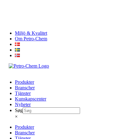
Skip
Miljö & Kvalitet
to
Om Petro-Chem
content
Produkter
Branscher
Tjänster
Kunskapscenter
Nyheter
Søg
×
Produkter
Branscher
Tjänster