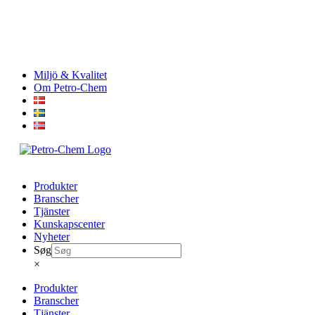
Skip
Miljö & Kvalitet
to
Om Petro-Chem
content
Produkter
Branscher
Tjänster
Kunskapscenter
Nyheter
Søg
×
Produkter
Branscher
Tjänster