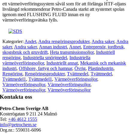
ett värmeöverföringssystem såväl som för att förlänga HTF-oljans
livslängd rekommenderar Petro-Canada starkt att systemet spolas
igenom med FLUSHING FLUID innan en ny
värmeöverföringsvätska fylls.
Kategorier:
Andet
,
Andra rengöringsprodukter
,
Andra saker
,
Andra
saker
,
Andra saker
,
Annan industri
,
Annet
,
Entreprenör, jordbruk,
skogsbruk och gruvdrift
,
Heta transmissionsoljor
,
Industriell
rengöring
,
Industriella smörjmedel
,
Industriella
värmeöverföringsoljor
,
Industriellt annat
,
Mekanisk och mekanisk
industri
,
Offshore, fartyg och hamnar
,
Övrig
,
Plastindustrin
,
Rengöring
,
Rengöringsprodukter
,
Tvättmedel
,
Tvättmedel
,
Tvättmedel1
,
Tvättmedel1
,
Värmeöverföringsoljor
,
Värmeöverföringsoljor
,
Värmeöverföringsoljor
,
Värmeöverföringsoljor
,
Värmeöverföringsoljor
Kontakta oss
Petro-Chem Sverige AB
Kosterögatan 9 211 24 Malmö
Tel:
+46 4612 1555
info@petrochem.se
Org.nr.: 559031-6096