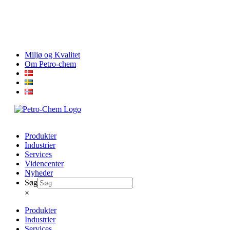
Skip
Miljø og Kvalitet
to
Om Petro-chem
content
Produkter
Industrier
Services
Videncenter
Nyheder
Søg
×
Produkter
Industrier
Services