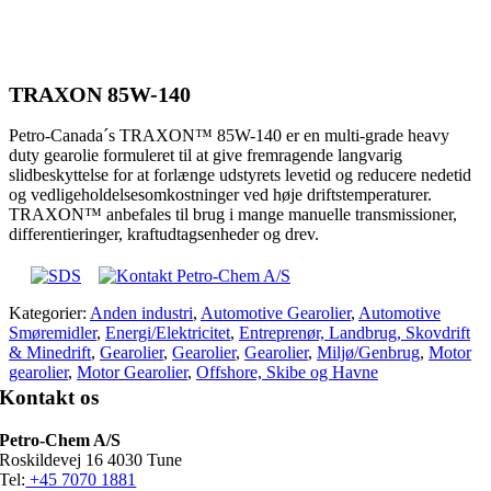
TRAXON 85W-140
Petro-Canada´s TRAXON™ 85W-140 er en multi-grade heavy
duty gearolie formuleret til at give fremragende langvarig
slidbeskyttelse for at forlænge udstyrets levetid og reducere nedetid
og vedligeholdelsesomkostninger ved høje driftstemperaturer.
TRAXON™ anbefales til brug i mange manuelle transmissioner,
differentieringer, kraftudtagsenheder og drev.
Kategorier:
Anden industri
,
Automotive Gearolier
,
Automotive
Smøremidler
,
Energi/Elektricitet
,
Entreprenør, Landbrug, Skovdrift
& Minedrift
,
Gearolier
,
Gearolier
,
Gearolier
,
Miljø/Genbrug
,
Motor
gearolier
,
Motor Gearolier
,
Offshore, Skibe og Havne
Kontakt os
Petro-Chem A/S
Roskildevej 16 4030 Tune
Tel:
+45 7070 1881