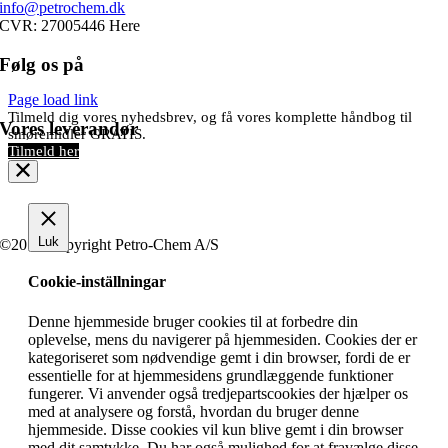
info@petrochem.dk
CVR: 27005446 Here
Følg os på
Page load link
Tilmeld dig vores nyhedsbrev, og få vores komplette håndbog til
Vores leverandør
smøremidler GRATIS.
Tilmeld her
Luk
©2019 Copyright Petro-Chem A/S
Cookie-inställningar
Denne hjemmeside bruger cookies til at forbedre din
oplevelse, mens du navigerer på hjemmesiden. Cookies der er
kategoriseret som nødvendige gemt i din browser, fordi de er
essentielle for at hjemmesidens grundlæggende funktioner
fungerer. Vi anvender også tredjepartscookies der hjælper os
med at analysere og forstå, hvordan du bruger denne
hjemmeside. Disse cookies vil kun blive gemt i din browser
med dit samtykke. Du har også mulighed for at fravælge disse