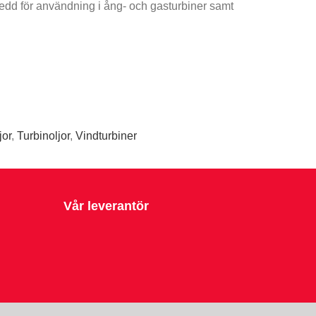
d för användning i ång- och gasturbiner samt
jor
,
Turbinoljor
,
Vindturbiner
Vår leverantör