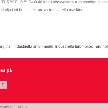
TURBOFLO ™ R&O 46 är en högkvalitativ turbinsmörjolja avsed
e olja i ett brett spektrum av industriella maskiner.
rgi / el
,
Industriella smörjmedel
,
Industriella turbinoljor
,
Turbinol
oss på
øremidler GRATIS.