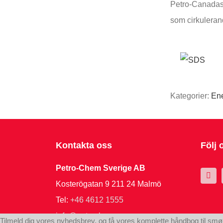
Petro-Canadas 
som cirkulerand
Kategorier:
Ene
Kontakta oss
Följ 
Petro-Chem Sverige AB
Kosterögatan 9 211 24 Malmö
Tel:
+46 4612 1555
info@petrochem.se
Tilmeld dig vores nyhedsbrev, og få vores komplette håndbog til sm