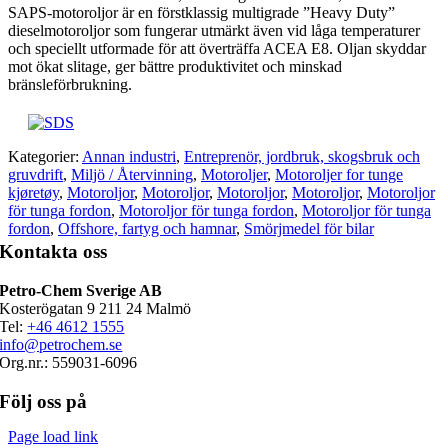
SAPS-motoroljor är en förstklassig multigrade ”Heavy Duty”
dieselmotoroljor som fungerar utmärkt även vid låga temperaturer
och speciellt utformade för att överträffa ACEA E8. Oljan skyddar
mot ökat slitage, ger bättre produktivitet och minskad
bränsleförbrukning.
Kategorier:
Annan industri
,
Entreprenör, jordbruk, skogsbruk och
gruvdrift
,
Miljö / Återvinning
,
Motoroljer
,
Motoroljer for tunge
kjøretøy
,
Motoroljor
,
Motoroljor
,
Motoroljor
,
Motoroljor
,
Motoroljor
för tunga fordon
,
Motoroljor för tunga fordon
,
Motoroljor för tunga
fordon
,
Offshore, fartyg och hamnar
,
Smörjmedel för bilar
Kontakta oss
Petro-Chem Sverige AB
Kosterögatan 9 211 24 Malmö
Tel:
+46 4612 1555
info@petrochem.se
Org.nr.: 559031-6096
Följ oss på
Page load link