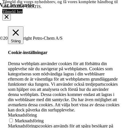
Tilmeld dig vores nyhedsbrev, og få vores komplette håndbog til
Vår leverantör
smøremidler GRATIS.
Tilmeld her
©2019 Copyright Petro-Chem A/S
Stäng
Cookie-inställningar
Denna webbplats använder cookies för att förbättra din
upplevelse när du navigerar på webbplatsen. Cookies som
kategoriseras som nödvändiga lagras i din webbläsare
eftersom de är väsentliga för att webbplatsens grundläggande
funktioner ska fungera. Vi använder också tredjepartscookies
som hjälper oss att analysera och förstå hur du använder
denna webbplats. Dessa cookies kommer endast att lagras i
din webbläsare med ditt samtycke. Du har även möjlighet att
avmarkera dessa cookies. Att välja bort vissa av dessa cookies
kan dock påverka din surfupplevelse.
Marknadsföring
Marknadsföring
Marknadsföringscookies används för att spåra besökare på