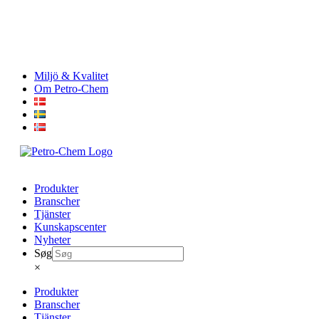
Skip
Miljö & Kvalitet
to
Om Petro-Chem
content
Produkter
Branscher
Tjänster
Kunskapscenter
Nyheter
Søg
×
Produkter
Branscher
Tjänster