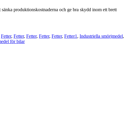
t sänka produktionskostnaderna och ge bra skydd inom ett brett
,
Fetter
,
Fetter
,
Fetter
,
Fetter
,
Fetter
,
Fetter1
,
Industriella smörjmedel
,
del för bilar