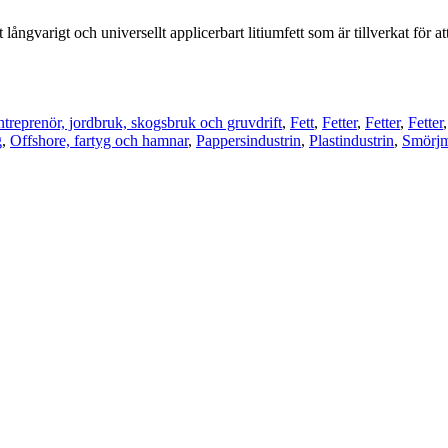
rigt och universellt applicerbart litiumfett som är tillverkat för at
treprenör, jordbruk, skogsbruk och gruvdrift
,
Fett
,
Fetter
,
Fetter
,
Fetter
g
,
Offshore, fartyg och hamnar
,
Pappersindustrin
,
Plastindustrin
,
Smörjme