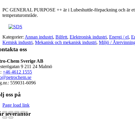
PC GENERAL PURPOSE ++ är i Lubeshuttle-förpackning och är ett långva
temperaturområde.
Kategorier:
Annan industri
,
Bilfett
,
Elektronisk industri
,
Energi / el
,
En
Kemisk industri
,
Mekanisk och mekanisk industri
,
Miljö / Återvinnin
ntakta oss
tro-Chem Sverige AB
sterögatan 9 211 24 Malmö
l:
+46 4612 1555
fo@petrochem.se
g.nr.: 559031-6096
lj oss på
Page load link
r leverantör
Go
to
Top