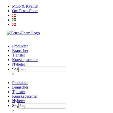
Skip
Miljö & Kvalitet
to
Om Petro-Chem
content
Produkter
Branscher
Tjänster
Kunskapscenter
Nyheter
Søg
×
Produkter
Branscher
Tjänster
Kunskapscenter
Nyheter
Søg
×