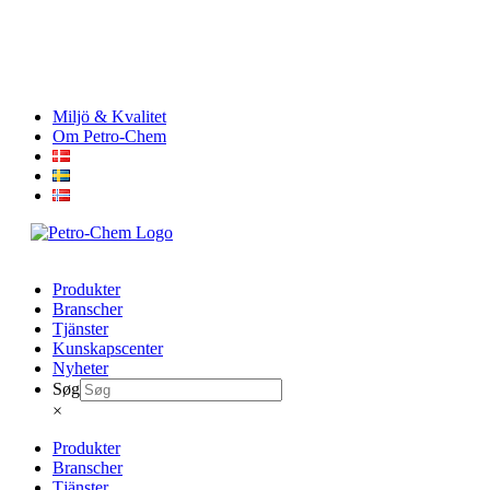
Skip
Miljö & Kvalitet
to
Om Petro-Chem
content
Produkter
Branscher
Tjänster
Kunskapscenter
Nyheter
Søg
×
Produkter
Branscher
Tjänster