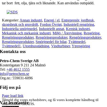
tar bort fett, olja, tjära och liknande. Kan användas outspädd.
Kategorier:
Annan industri
,
Energi / el
,
Entreprenör, jordbruk,
skogsbruk och gruvdrift
,
Fordon Övrigt
,
Industriell rengöring
,
Industriella smörjmedel
,
Industriellt annat
,
Kemisk industri
,
Mekanisk och mekanisk industri
,
Miljö / Återvinning
,
Rengöring
,
Rengöringsprodukter
,
Rengöringsprodukter
,
Rengöringsprodukter
,
Rengöringsprodukter
,
Smörjmedel för bilar
,
Tvättmedel
,
Tvättmedel1
,
Utomhusstädning
,
Vindturbiner
,
Ytrengöring
Kontakta oss
Petro-Chem Sverige AB
Kosterögatan 9 211 24 Malmö
Tel:
+46 4612 1555
info@petrochem.se
Org.nr.: 559031-6096
Följ oss på
Page load link
Tilmeld dig vores nyhedsbrev, og få vores komplette håndbog til
Vår leverantör
smøremidler GRATIS.