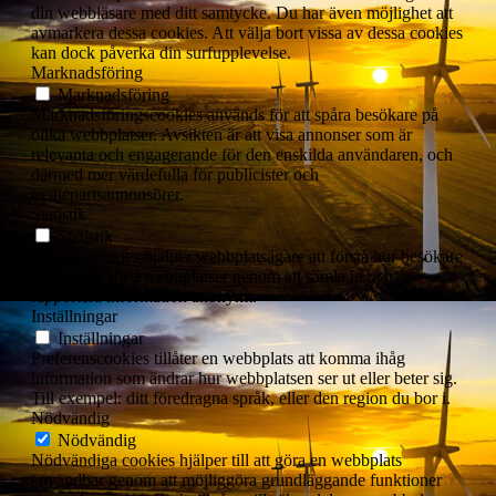
din webbläsare med ditt samtycke. Du har även möjlighet att
avmarkera dessa cookies. Att välja bort vissa av dessa cookies
kan dock påverka din surfupplevelse.
Marknadsföring
Marknadsföring
Marknadsföringscookies används för att spåra besökare på
olika webbplatser. Avsikten är att visa annonser som är
relevanta och engagerande för den enskilda användaren, och
därmed mer värdefulla för publicister och
tredjepartsannonsörer.
Statistik
Statistik
Statistikcookies hjälper webbplatsägare att förstå hur besökare
interagerar med webbplatser genom att samla in och
rapportera information anonymt.
Inställningar
Inställningar
Preferenscookies tillåter en webbplats att komma ihåg
information som ändrar hur webbplatsen ser ut eller beter sig.
Till exempel: ditt föredragna språk, eller den region du bor i.
Nödvändig
Nödvändig
Nödvändiga cookies hjälper till att göra en webbplats
användbar genom att möjliggöra grundläggande funktioner