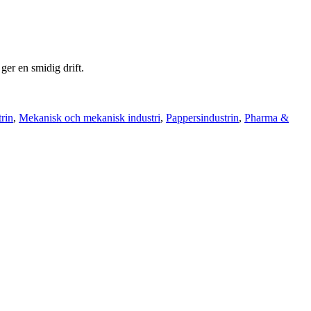
r en smidig drift.
rin
,
Mekanisk och mekanisk industri
,
Pappersindustrin
,
Pharma &