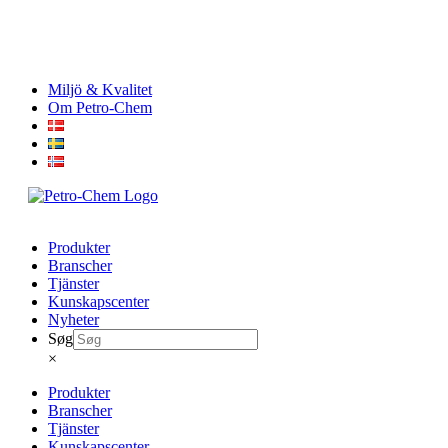
Skip
Miljö & Kvalitet
to
Om Petro-Chem
content
Produkter
Branscher
Tjänster
Kunskapscenter
Nyheter
Søg
×
Produkter
Branscher
Tjänster
Kunskapscenter