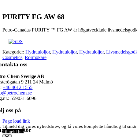
PURITY FG AW 68
Petro-Canadas PURITY ™ FG AW är högutvecklade livsmedelsgodkända
Kategorier:
Hydrauloljor
,
Hydrauloljor
,
Hydrauloljor
,
Livsmedelsgodk
Cosmetics
,
Rörmokare
ntakta oss
tro-Chem Sverige AB
sterögatan 9 211 24 Malmö
l:
+46 4612 1555
fo@petrochem.se
g.nr.: 559031-6096
lj oss på
Page load link
Tilmeld dig vores nyhedsbrev, og få vores komplette håndbog til sm
r leverantör
Tilmeld her