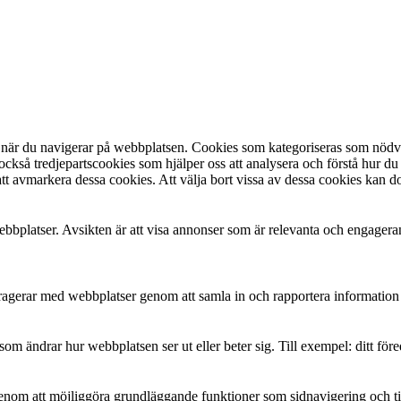
 när du navigerar på webbplatsen. Cookies som kategoriseras som nödvän
ckså tredjepartscookies som hjälper oss att analysera och förstå hur 
tt avmarkera dessa cookies. Att välja bort vissa av dessa cookies kan d
bbplatser. Avsikten är att visa annonser som är relevanta och engager
teragerar med webbplatser genom att samla in och rapportera informatio
m ändrar hur webbplatsen ser ut eller beter sig. Till exempel: ditt före
enom att möjliggöra grundläggande funktioner som sidnavigering och til