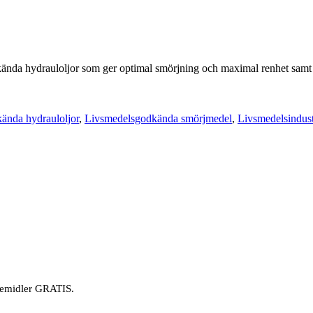
 hydrauloljor som ger optimal smörjning och maximal renhet samt ge
ända hydrauloljor
,
Livsmedelsgodkända smörjmedel
,
Livsmedelsindust
øremidler GRATIS.