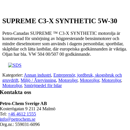
SUPREME C3-X SYNTHETIC 5W-30
Petro-Canadas SUPREME ™ C3-X SYNTHETIC motorolja är
konstruerad för smörjning av högpresterande bensinmotorer och
mindre dieselmotorer som används i dagens personbilar, sportbilar,
skåpbilar och lätta lastbilar, där europeiska godkännanden är viktiga.
Oljan har bla. VW 504 00/507 00 godkännande.
Kategorier:
Annan industri
,
Entreprenör, jordbruk, skogsbruk och
gruvdrift
,
Miljö / Återvinning
,
Motoroljer
,
Motoroljor
,
Motoroljor
,
Motoroljor
,
Smörjmedel för bilar
Kontakta oss
Petro-Chem Sverige AB
Kosterögatan 9 211 24 Malmö
Tel:
+46 4612 1555
info@petrochem.se
Org.nr.: 559031-6096