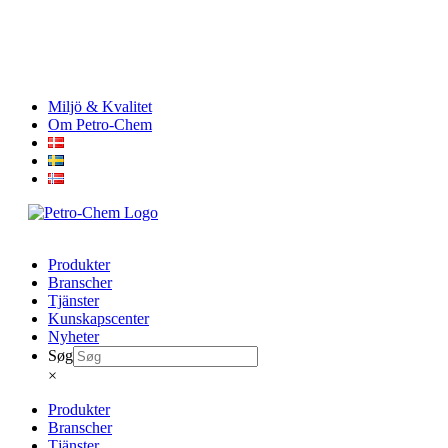
Skip
Miljö & Kvalitet
to
Om Petro-Chem
content
Produkter
Branscher
Tjänster
Kunskapscenter
Nyheter
Søg
×
Produkter
Branscher
Tjänster