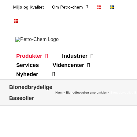
Skip
Miljø og Kvalitet
Om Petro-chem
to
content
Produkter
Industrier
Services
Videncenter
Nyheder
Bionedbrydelige
Hjem
»
Bionedbrydelige smøremidler
»
Bionedbrydelige B
Baseolier