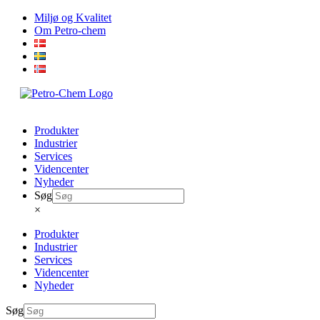
Skip
Miljø og Kvalitet
to
Om Petro-chem
content
Produkter
Industrier
Services
Videncenter
Nyheder
Søg
×
Produkter
Industrier
Services
Videncenter
Nyheder
Søg