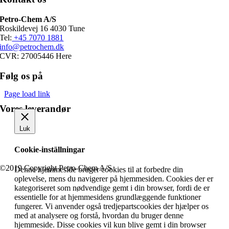
Petro-Chem A/S
Roskildevej 16 4030 Tune
Tel:
+45 7070 1881
info@petrochem.dk
CVR: 27005446 Here
Følg os på
Page load link
Vores leverandør
Luk
Cookie-inställningar
©2019 Copyright Petro-Chem A/S
Denne hjemmeside bruger cookies til at forbedre din
oplevelse, mens du navigerer på hjemmesiden. Cookies der er
kategoriseret som nødvendige gemt i din browser, fordi de er
essentielle for at hjemmesidens grundlæggende funktioner
fungerer. Vi anvender også tredjepartscookies der hjælper os
med at analysere og forstå, hvordan du bruger denne
hjemmeside. Disse cookies vil kun blive gemt i din browser