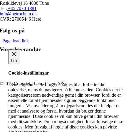
Roskildevej 16 4030 Tune
Tel:
+45 7070 1881
info@petrochem.dk
CVR: 27005446 Here
Følg os på
Page load link
Vores leverandør
Luk
Cookie-inställningar
©2019 Copyright Petro-Chem A/S
Denne hjemmeside bruger cookies til at forbedre din
oplevelse, mens du navigerer på hjemmesiden. Cookies der er
kategoriseret som nødvendige gemt i din browser, fordi de er
essentielle for at hjemmesidens grundlæggende funktioner
fungerer. Vi anvender også tredjepartscookies der hjælper os
med at analysere og forstå, hvordan du bruger denne
hjemmeside. Disse cookies vil kun blive gemt i din browser
med dit samtykke. Du har også mulighed for at fravælge disse
cookies. Men fravalg af nogle af disse cookies kan påvirke