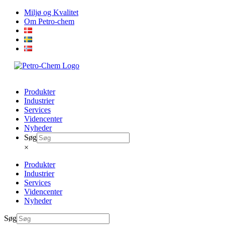
Skip
Miljø og Kvalitet
to
Om Petro-chem
content
Produkter
Industrier
Services
Videncenter
Nyheder
Søg
×
Produkter
Industrier
Services
Videncenter
Nyheder
Søg