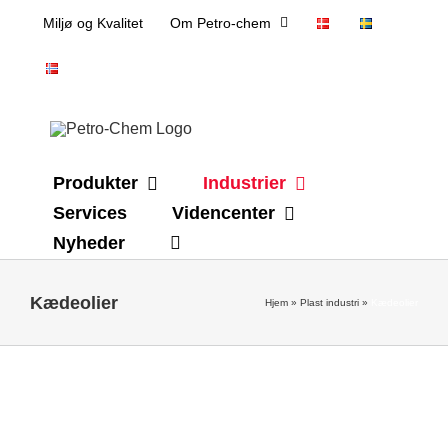
Skip
Miljø og Kvalitet
Om Petro-chem
to
content
Produkter
Industrier
Services
Videncenter
Nyheder
Kædeolier
Hjem
»
Plast industri
»
Kædeolier