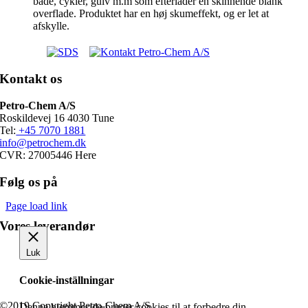
både, cykler, gulv m.m som efterlader en skinnende blank
overflade. Produktet har en høj skumeffekt, og er let at
afskylle.
Kontakt os
Petro-Chem A/S
Roskildevej 16 4030 Tune
Tel:
+45 7070 1881
info@petrochem.dk
CVR: 27005446 Here
Følg os på
Page load link
Vores leverandør
Luk
Cookie-inställningar
©2019 Copyright Petro-Chem A/S
Denne hjemmeside bruger cookies til at forbedre din