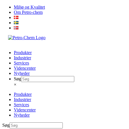
Skip
Miljø og Kvalitet
to
Om Petro-chem
content
Produkter
Industrier
Services
Videncenter
Nyheder
Søg
×
Produkter
Industrier
Services
Videncenter
Nyheder
Søg