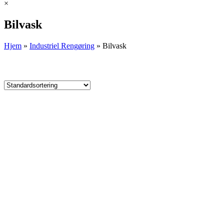
×
Bilvask
Hjem
»
Industriel Rengøring
»
Bilvask