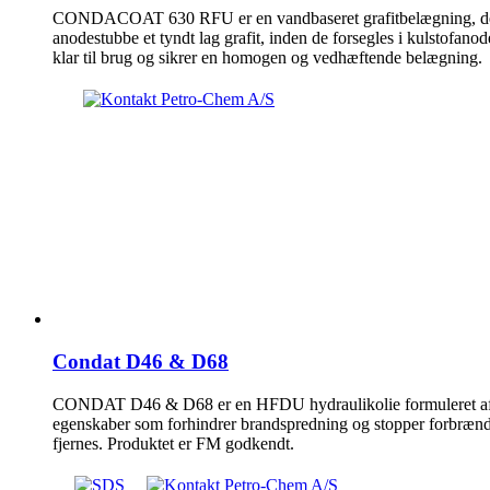
CONDACOAT 630 RFU er en vandbaseret grafitbelægning, der er
anodestubbe et tyndt lag grafit, inden de forsegles i kulstofano
klar til brug og sikrer en homogen og vedhæftende belægning.
Condat D46 & D68
CONDAT D46 & D68 er en HFDU hydraulikolie formuleret af 
egenskaber som forhindrer brandspredning og stopper forbrænd
fjernes. Produktet er FM godkendt.