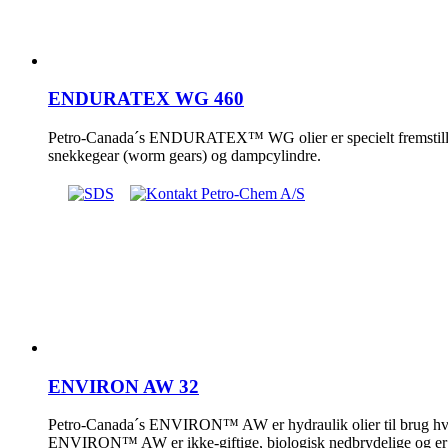
ENDURATEX WG 460
Petro-Canada´s ENDURATEX™ WG olier er specielt fremstillet 
snekkegear (worm gears) og dampcylindre.
ENVIRON AW 32
Petro-Canada´s ENVIRON™ AW er hydraulik olier til brug hvor
ENVIRON™ AW er ikke-giftige, biologisk nedbrydelige og er de