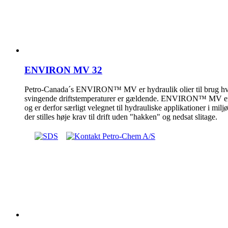
ENVIRON MV 32
Petro-Canada´s ENVIRON™ MV er hydraulik olier til brug hvor
svingende driftstemperaturer er gældende. ENVIRON™ MV er i
og er derfor særligt velegnet til hydrauliske applikationer i mi
der stilles høje krav til drift uden "hakken" og nedsat slitage.