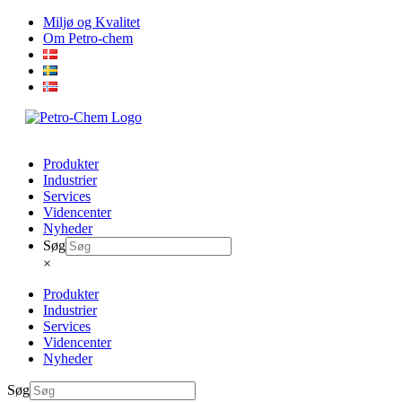
Skip
Miljø og Kvalitet
to
Om Petro-chem
content
Produkter
Industrier
Services
Videncenter
Nyheder
Søg
×
Produkter
Industrier
Services
Videncenter
Nyheder
Søg